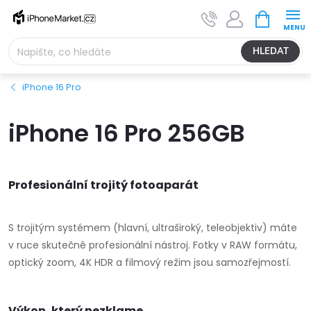
Přejít
NÁKUPNÍ
na
KOŠÍK
obsah
HLEDAT
iPhone 16 Pro
iPhone 16 Pro 256GB
Profesionální trojitý fotoaparát
S trojitým systémem (hlavní, ultraširoký, teleobjektiv) máte
v ruce skutečně profesionální nástroj. Fotky v RAW formátu,
optický zoom, 4K HDR a filmový režim jsou samozřejmostí.
Výkon, který nezklame