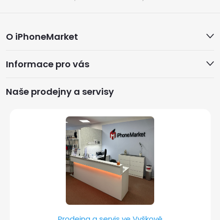
Z
O iPhoneMarket
á
Informace pro vás
p
a
Naše prodejny a servisy
t
í
Prodejna a servis ve Vyškově