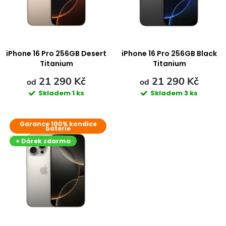
i
n
s
í
p
iPhone 16 Pro 256GB Desert
iPhone 16 Pro 256GB Black
p
Titanium
Titanium
r
21 290 Kč
21 290 Kč
r
od
od
Skladem
1 ks
Skladem
3 ks
o
o
Garance 100% kondice
d
baterie
d
+ Dárek zdarma
u
u
k
k
t
t