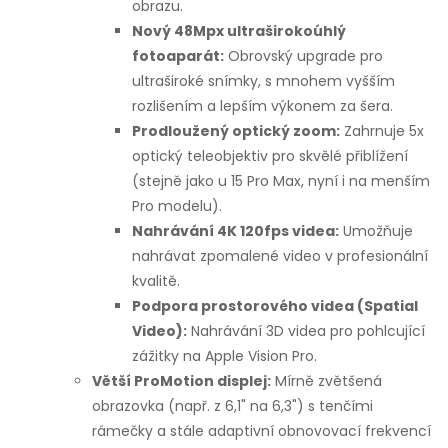
obrazu.
u
Nový 48Mpx ultraširokoúhlý
fotoaparát:
Obrovský upgrade pro
ultraširoké snímky, s mnohem vyšším
rozlišením a lepším výkonem za šera.
Prodloužený optický zoom:
Zahrnuje 5x
optický teleobjektiv pro skvělé přiblížení
(stejně jako u 15 Pro Max, nyní i na menším
Pro modelu).
Nahrávání 4K 120fps videa:
Umožňuje
nahrávat zpomalené video v profesionální
kvalitě.
Podpora prostorového videa (Spatial
Video):
Nahrávání 3D videa pro pohlcující
zážitky na Apple Vision Pro.
Větší ProMotion displej:
Mírně zvětšená
obrazovka (např. z 6,1" na 6,3") s tenčími
rámečky a stále adaptivní obnovovací frekvencí