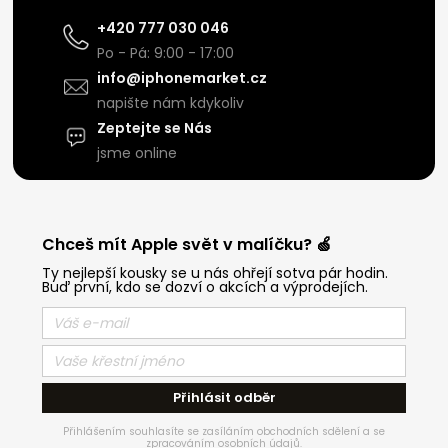
+420 777 030 046
Po - Pá: 9:00 - 17:00
info@iphonemarket.cz
napište nám kdykoliv
Zeptejte se Nás
jsme online
Chceš mít Apple svět v malíčku? 🍏
Ty nejlepší kousky se u nás ohřejí sotva pár hodin.
Buď první, kdo se dozví o akcích a výprodejích.
Přihlásit odběr
Přihlášením souhlasíte se zasíláním obchodních sdělení a se
zpracováním osobních údajů.