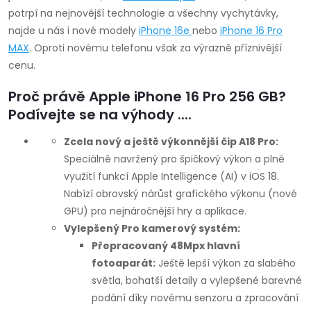
potrpí na nejnovější technologie a všechny vychytávky,
í
najde u nás i nové modely
iPhone 16e
nebo
iPhone 16 Pro
p
MAX
.
Oproti novému telefonu však za výrazně příznivější
cenu.
r
Proč právě Apple iPhone 16 Pro 256 GB?
v
Podívejte se na výhody ....
k
Zcela nový a ještě výkonnější čip A18 Pro:
y
Speciálně navržený pro špičkový výkon a plné
využití funkcí Apple Intelligence (AI) v iOS 18.
v
Nabízí obrovský nárůst grafického výkonu (nové
ý
GPU) pro nejnáročnější hry a aplikace.
Vylepšený Pro kamerový systém:
p
Přepracovaný 48Mpx hlavní
fotoaparát:
Ještě lepší výkon za slabého
i
světla, bohatší detaily a vylepšené barevné
s
podání díky novému senzoru a zpracování