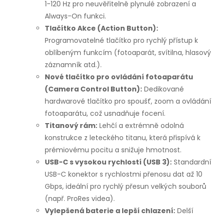
1-120 Hz pro neuvěřitelně plynulé zobrazení a
Always-On funkci.
Tlačítko Akce (Action Button):
Programovatelné tlačítko pro rychlý přístup k
oblíbeným funkcím (fotoaparát, svítilna, hlasový
záznamník atd.).
Nové tlačítko pro ovládání fotoaparátu
(Camera Control Button):
Dedikované
hardwarové tlačítko pro spoušť, zoom a ovládání
fotoaparátu, což usnadňuje focení.
Titanový rám:
Lehčí a extrémně odolná
konstrukce z leteckého titanu, která přispívá k
prémiovému pocitu a snižuje hmotnost.
USB-C s vysokou rychlostí (USB 3):
Standardní
USB-C konektor s rychlostmi přenosu dat až 10
Gbps, ideální pro rychlý přesun velkých souborů
(např. ProRes videa).
Vylepšená baterie a lepší chlazení:
Delší