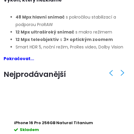
48 Mpx hlavní snímač
s pokročilou stabilizací a
podporou ProRAW
12 Mpx ultraširoký snímač
s makro režimem
12 Mpx teleobjektiv
s
3× optickým zoomem
Smart HDR 5, noční režim, ProRes video, Dolby Vision
Pokračovat...
Nejprodávanější
iPhone 16 Pro 256GB Natural Titanium
iPh
Skladem
S