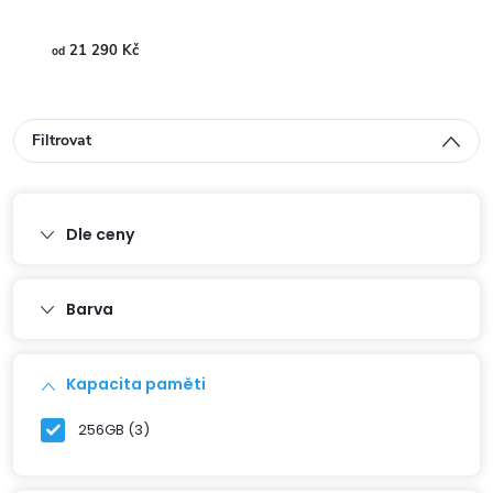
21 290 Kč
21
od
od
Filtrovat
Dle ceny
Barva
Kapacita paměti
256GB
3