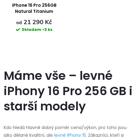
ů
ů
iPhone 16 Pro 256GB
Natural Titanium
21 290 Kč
od
Skladem
>3 ks
O
v
Máme vše – levné
l
iPhony 16 Pro 256 GB i
á
starší modely
d
a
Kdo hledá hlavně dobrý poměr cena/výkon, pro toho jsou
c
jako dělané kvalitní, ale
levné iPhony 15
. Zákazníci, kteří si