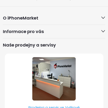
Z
O iPhoneMarket
á
Informace pro vás
p
a
Naše prodejny a servisy
t
í
Prodejna a servis ve Vyškově