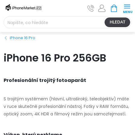
Přejít
NÁKUPNÍ
na
KOŠÍK
obsah
HLEDAT
iPhone 16 Pro
iPhone 16 Pro 256GB
Profesionální trojitý fotoaparát
S trojitým systémem (hlavní, ultraširoký, teleobjektiv) máte
v ruce skutečně profesionální nástroj. Fotky v RAW formátu,
optický zoom, 4K HDR a filmový režim jsou samozřejmostí.
Výkon, který nezklame