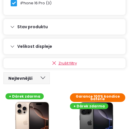
iPhone 16 Pro
3
Stav produktu
Velikost displeje
Zrušit filtry
Ř
Nejlevnější
V
a
Nejdražší
+ Dárek zdarma
Garance 100% kondice
baterie
ý
Nejprodávanější
z
+ Dárek zdarma
Abecedně
p
e