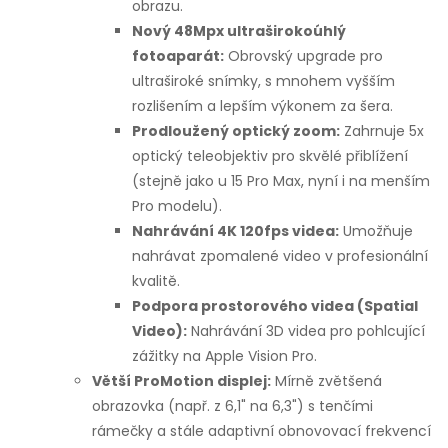
obrazu.
u
Nový 48Mpx ultraširokoúhlý
fotoaparát:
Obrovský upgrade pro
ultraširoké snímky, s mnohem vyšším
rozlišením a lepším výkonem za šera.
Prodloužený optický zoom:
Zahrnuje 5x
optický teleobjektiv pro skvělé přiblížení
(stejně jako u 15 Pro Max, nyní i na menším
Pro modelu).
Nahrávání 4K 120fps videa:
Umožňuje
nahrávat zpomalené video v profesionální
kvalitě.
Podpora prostorového videa (Spatial
Video):
Nahrávání 3D videa pro pohlcující
zážitky na Apple Vision Pro.
Větší ProMotion displej:
Mírně zvětšená
obrazovka (např. z 6,1" na 6,3") s tenčími
rámečky a stále adaptivní obnovovací frekvencí