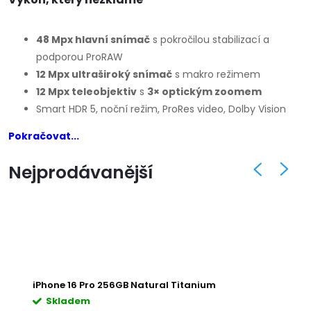
48 Mpx hlavní snímač
s pokročilou stabilizací a
podporou ProRAW
12 Mpx ultraširoký snímač
s makro režimem
12 Mpx teleobjektiv
s
3× optickým zoomem
Smart HDR 5, noční režim, ProRes video, Dolby Vision
Pokračovat...
Nejprodávanější
iPhone 16 Pro 256GB Natural Titanium
iPh
Skladem
S