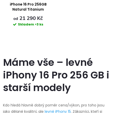
ů
ů
iPhone 16 Pro 256GB
Natural Titanium
21 290 Kč
od
Skladem
>3 ks
O
v
Máme vše – levné
l
iPhony 16 Pro 256 GB i
á
starší modely
d
a
Kdo hledá hlavně dobrý poměr cena/výkon, pro toho jsou
c
jako dělané kvalitní, ale
levné iPhony 15
. Zákazníci, kteří si