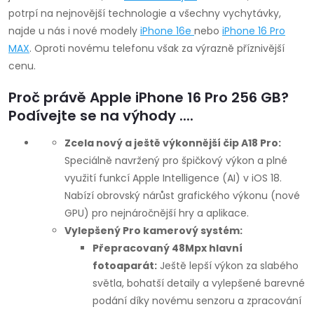
potrpí na nejnovější technologie a všechny vychytávky,
í
najde u nás i nové modely
iPhone 16e
nebo
iPhone 16 Pro
p
MAX
.
Oproti novému telefonu však za výrazně příznivější
cenu.
r
Proč právě Apple iPhone 16 Pro 256 GB?
v
Podívejte se na výhody ....
k
Zcela nový a ještě výkonnější čip A18 Pro:
y
Speciálně navržený pro špičkový výkon a plné
využití funkcí Apple Intelligence (AI) v iOS 18.
v
Nabízí obrovský nárůst grafického výkonu (nové
ý
GPU) pro nejnáročnější hry a aplikace.
Vylepšený Pro kamerový systém:
p
Přepracovaný 48Mpx hlavní
fotoaparát:
Ještě lepší výkon za slabého
i
světla, bohatší detaily a vylepšené barevné
s
podání díky novému senzoru a zpracování