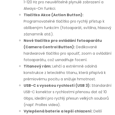
1-120 Hz pro neuvěřitelně plynulé zobrazení a
Always-On funkci.
Tlačítko Akce (Action Button):
Programovatelné tlačítko pro rychlý přístup k
oblíbeným funkcím (fotoaparát, svítilna, hlasový
záznamník atd.).
Nové tlačítko pro ovládání fotoaparátu
(Camera Control Button):
Dedikované
hardwarové tlačítko pro spoušť, zoom a ovládání
fotoaparátu, což usnadňuje focení.
Titanový rám:
Lehčí a extrémně odolná
konstrukce z leteckého titanu, která přispívá k
prémiovému pocitu a snižuje hmotnost.
USB-C s vysokou rychlostí (USB 3):
Standardní
USB-C konektor s rychlostmi přenosu dat až 10
Gbps, ideální pro rychlý přesun velkých souborů
(např. ProRes videa).
Vylepšená baterie a lepší chlazení:
Delší