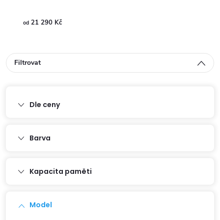
21 290 Kč
21
od
od
Filtrovat
Dle ceny
Barva
Kapacita paměti
Model