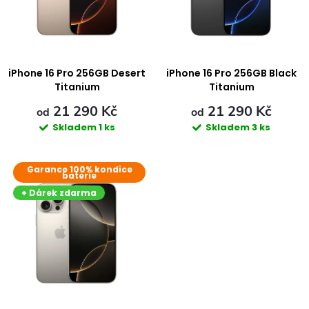
i
n
s
í
p
iPhone 16 Pro 256GB Desert
iPhone 16 Pro 256GB Black
p
Titanium
Titanium
r
21 290 Kč
21 290 Kč
r
od
od
Skladem
1 ks
Skladem
3 ks
o
o
Garance 100% kondice
d
baterie
d
+ Dárek zdarma
u
u
k
k
t
t