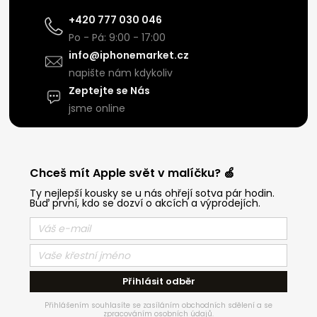
+420 777 030 046
Po - Pá: 9:00 - 17:00
info@iphonemarket.cz
napište nám kdykoliv
Zeptejte se Nás
jsme online
Chceš mít Apple svět v malíčku? 🍏
Ty nejlepší kousky se u nás ohřejí sotva pár hodin.
Buď první, kdo se dozví o akcích a výprodejích.
Přihlásit odběr
Přihlášením souhlasíte se zasíláním obchodních sdělení a se
zpracováním osobních údajů.