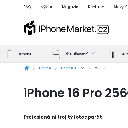
Přejít
FAQ
Výkup
Magazín
Kontakty
Stavy i
na
obsah
iPhone
Příslušenství
Slu
iPhone
iPhone 16 Pro
256 GB
Domů
iPhone 16 Pro 25
Profesionální trojitý fotoaparát