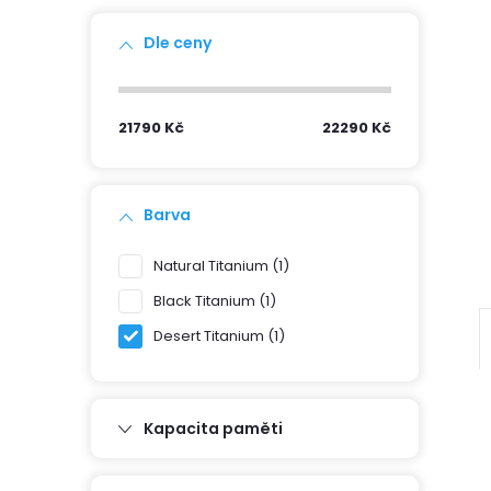
s
Dle ceny
t
21790
Kč
22290
Kč
r
a
Barva
n
Natural Titanium
1
Black Titanium
1
n
Desert Titanium
1
í
p
Kapacita paměti
a