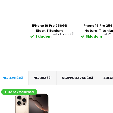
iPhone 16 Pro 256GB
iPhone 16 Pro 25
Black Titanium
Natural Titani
21 290 Kč
21 
od
od
Skladem
Skladem
Ř
NEJLEVNĚJŠÍ
NEJDRAŽŠÍ
NEJPRODÁVANĚJŠÍ
ABEC
a
V
+ Dárek zdarma
z
ý