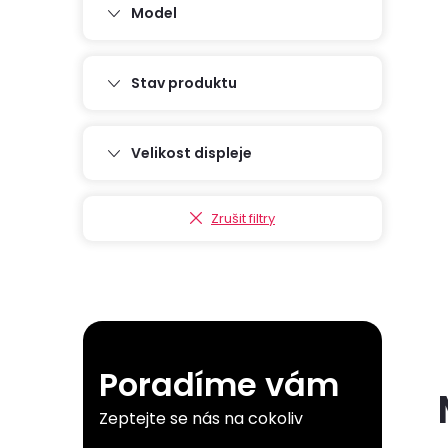
Model
n
i
e
Stav produktu
í
l
Velikost displeje
Zrušit filtry
Poradíme vám
l
Zeptejte se nás na cokoliv