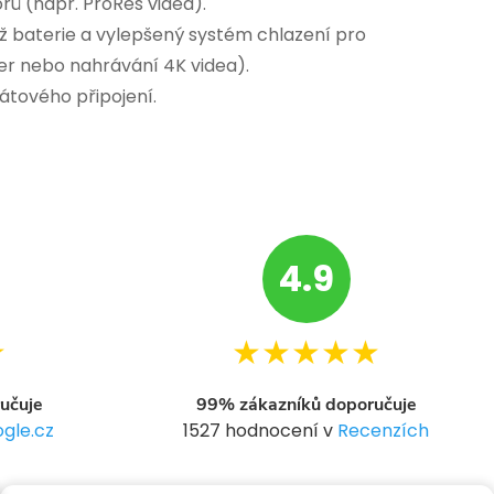
rů (např. ProRes videa).
ž baterie a vylepšený systém chlazení pro
 her nebo nahrávání 4K videa).
átového připojení.
4.9
★
★★★★★
učuje
99% zákazníků doporučuje
gle.cz
1527 hodnocení v
Recenzích