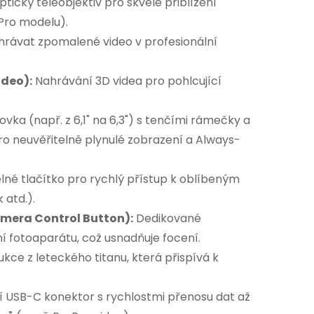
tický teleobjektiv pro skvělé přiblížení
 Pro modelu).
rávat zpomalené video v profesionální
ideo):
Nahrávání 3D videa pro pohlcující
ka (např. z 6,1" na 6,3") s tenčími rámečky a
ro neuvěřitelně plynulé zobrazení a Always-
é tlačítko pro rychlý přístup k oblíbeným
 atd.).
amera Control Button):
Dedikované
í fotoaparátu, což usnadňuje focení.
ce z leteckého titanu, která přispívá k
 USB-C konektor s rychlostmi přenosu dat až