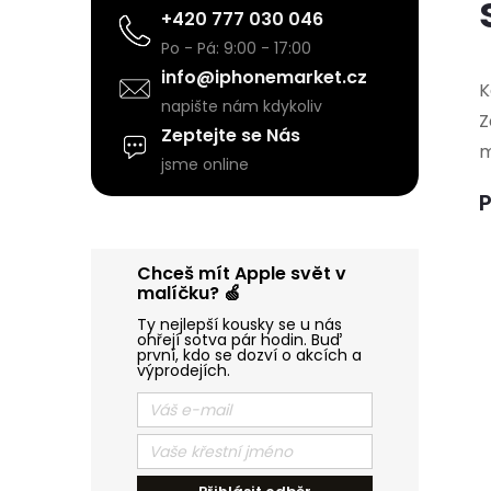
+420 777 030 046
Po - Pá: 9:00 - 17:00
info@iphonemarket.cz
K
napište nám kdykoliv
Z
Zeptejte se Nás
m
jsme online
í
P
r
Chceš mít Apple svět v
malíčku? 🍏
Ty nejlepší kousky se u nás
ohřejí sotva pár hodin. Buď
první, kdo se dozví o akcích a
výprodejích.