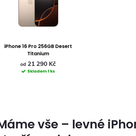
e
p
n
s
p
p
iPhone 16 Pro 256GB Desert
Titanium
r
r
21 290 Kč
od
Skladem
1 ks
o
o
d
d
O
u
u
v
k
Máme vše – levné iPhon
k