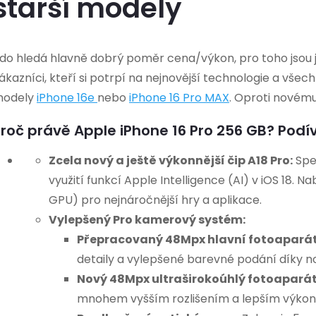
t
starší modely
t
á
ů
ů
d
do hledá hlavně dobrý poměr cena/výkon, pro toho jsou ja
a
ákazníci, kteří si potrpí na nejnovější technologie a všec
c
odely
iPhone 16e
nebo
iPhone 16 Pro MAX
.
Oproti novému 
roč právě Apple iPhone 16 Pro 256 GB? Podíve
p
Zcela nový a ještě výkonnější čip A18 Pro:
Spe
využití funkcí Apple Intelligence (AI) v iOS 18. 
GPU) pro nejnáročnější hry a aplikace.
v
Vylepšený Pro kamerový systém:
k
Přepracovaný 48Mpx hlavní fotoaparát
detaily a vylepšené barevné podání díky 
y
Nový 48Mpx ultraširokoúhlý fotoaparát
v
mnohem vyšším rozlišením a lepším výkon