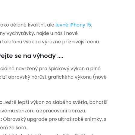
ko dělané kvalitní, ale
levné iPhony 15
.
hny vychytávky, najde u nás i nové
telefonu však za výrazně příznivější cenu.
jte se na výhody ....
ciálně navržený pro špičkový výkon a plné
Nabízí obrovský nárůst grafického výkonu (nové
:
Ještě lepší výkon za slabého světla, bohatší
novému senzoru a zpracování obrazu.
:
Obrovský upgrade pro ultraširoké snímky, s
em za šera.