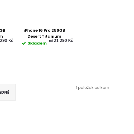
6GB
iPhone 16 Pro 256GB
um
Desert Titanium
290 Kč
21 290 Kč
od
Skladem
1
položek celkem
EDNĚ