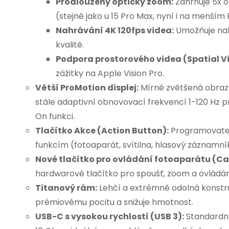
ý
Prodloužený optický zoom:
Zahrnuje 5x op
(stejně jako u 15 Pro Max, nyní i na menším
p
Nahrávání 4K 120fps videa:
Umožňuje nah
kvalitě.
Podpora prostorového videa (Spatial V
s
zážitky na Apple Vision Pro.
u
Větší ProMotion displej:
Mírně zvětšená obrazov
stále adaptivní obnovovací frekvencí 1-120 Hz p
On funkci.
Tlačítko Akce (Action Button):
Programovateln
funkcím (fotoaparát, svítilna, hlasový záznamník
Nové tlačítko pro ovládání fotoaparátu (C
hardwarové tlačítko pro spoušť, zoom a ovládán
Titanový rám:
Lehčí a extrémně odolná konstruk
prémiovému pocitu a snižuje hmotnost.
USB-C s vysokou rychlostí (USB 3):
Standardní