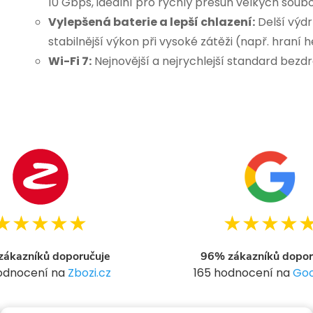
10 Gbps, ideální pro rychlý přesun velkých soubo
Vylepšená baterie a lepší chlazení:
Delší výdr
stabilnější výkon při vysoké zátěži (např. hraní
Wi-Fi 7:
Nejnovější a nejrychlejší standard bezdr
★★★★★
★★★★
ákazníků doporučuje
96% zákazníků dopor
hodnocení na
Zbozi.cz
165 hodnocení na
Goo