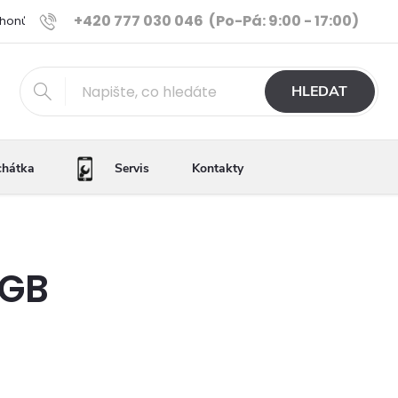
+420 777 030 046
(Po-Pá: 9:00 - 17:00)
Phonů
Ověřené iPhony
Výhody e-shopu
Porovnání tele
HLEDAT
chátka
Servis
Kontakty
6GB