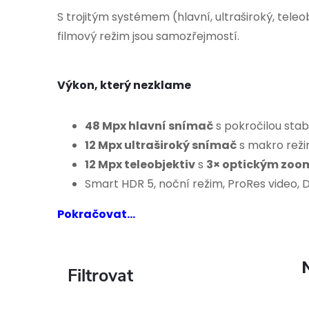
S trojitým systémem (hlavní, ultraširoký, tele
filmový režim jsou samozřejmostí.
Výkon, který nezklame
48 Mpx hlavní snímač
s pokročilou sta
12 Mpx ultraširoký snímač
s makro rež
12 Mpx teleobjektiv
s
3× optickým zo
Smart HDR 5, noční režim, ProRes video, D
Pokračovat...
P
o