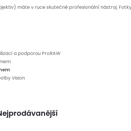
objektiv) máte v ruce skutečně profesionální nástroj. Fo
bilizací a podporou ProRAW
imem
omem
olby Vision
Nejprodávanější