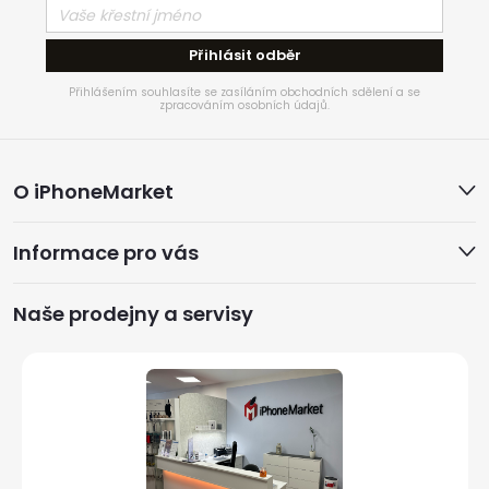
Přihlásit odběr
Přihlášením souhlasíte se zasíláním obchodních sdělení a se
zpracováním osobních údajů.
Z
O iPhoneMarket
á
Informace pro vás
p
a
Naše prodejny a servisy
t
í