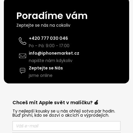
Poradíme vám
Zeptejte se nás na cokoliv
+420 777 030 046
Po - Pá: 9:00 - 17:00
info@iphonemarket.cz
napište nám kdykoliv
Zeptejte se Nás
jsme online
Chceš mít Apple svět v malíčku? 🍏
Ty nejlepší kousky se u nás ohřejí sotva pár hodin.
Buď první, kdo se dozví o akcích a výprodejích.