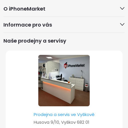
Z
O iPhoneMarket
á
Informace pro vás
p
a
Naše prodejny a servisy
t
í
Prodejna a servis ve Vyškově
Husova 9/10, Vyškov 682 01