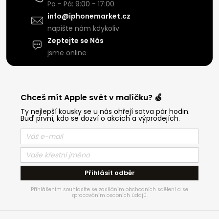
Po - Pá: 9:00 - 17:00
info@iphonemarket.cz
napište nám kdykoliv
Zeptejte se Nás
jsme online
Chceš mít Apple svět v malíčku? 🍏
Ty nejlepší kousky se u nás ohřejí sotva pár hodin.
Buď první, kdo se dozví o akcích a výprodejích.
Přihlásit odběr
Přihlášením souhlasíte se zasíláním obchodních sdělení a se
zpracováním osobních údajů.