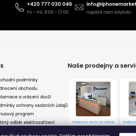
+420 777 030 046
info@iphonemarket
Po - Pá: 9:00 - 17:00
napište nám kdykoliv
ás
Naše prodejny a servi
chodní podmínky
dnocení obchodu
klamace a vrácení zboží
dmínky ochrany osobních údajů
nusový program
ětný odběr elektrozařízení
Prodejna a servis ve Vyškově
Prodejna
Husova 9/10, Vyškov 682 01
Prostějov