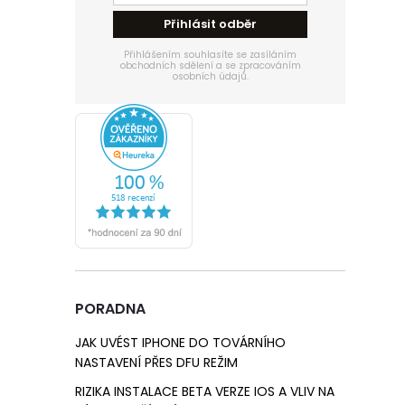
e
Přihlásit odběr
l
Přihlášením souhlasíte se zasíláním
obchodních sdělení a se zpracováním
osobních údajů.
PORADNA
JAK UVÉST IPHONE DO TOVÁRNÍHO
NASTAVENÍ PŘES DFU REŽIM
RIZIKA INSTALACE BETA VERZE IOS A VLIV NA