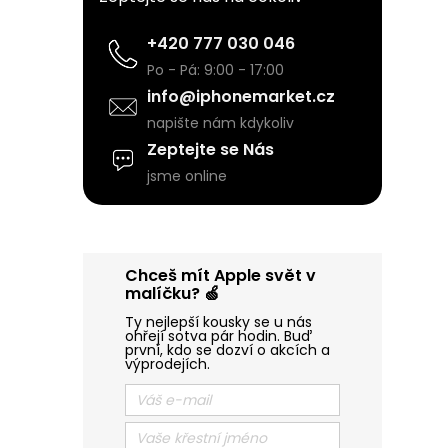
t
+420 777 030 046
r
Po - Pá: 9:00 - 17:00
info@iphonemarket.cz
a
napište nám kdykoliv
Zeptejte se Nás
n
jsme online
n
í
Chceš mít Apple svět v
malíčku? 🍏
p
Ty nejlepší kousky se u nás
ohřejí sotva pár hodin. Buď
první, kdo se dozví o akcích a
a
výprodejích.
n