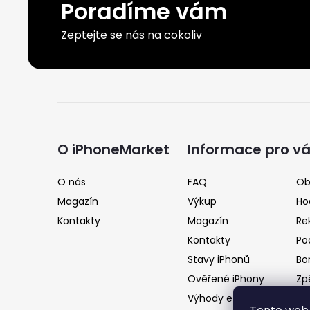
Poradíme vám
Zeptejte se nás na cokoliv
Z
á
O iPhoneMarket
Informace pro v
p
O nás
FAQ
Ob
Magazín
Výkup
Ho
a
Kontakty
Magazín
Re
Kontakty
Po
t
Stavy iPhonů
Bo
Ověřené iPhony
Zp
í
Výhody e-shopu