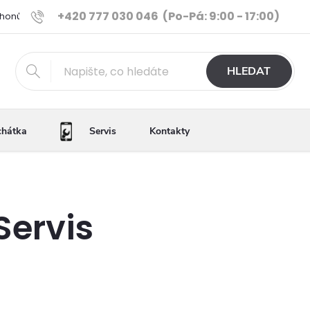
+420 777 030 046
(Po-Pá: 9:00 - 17:00)
Phonů
Ověřené iPhony
Výhody e-shopu
Porovnání tele
HLEDAT
chátka
Servis
Kontakty
Servis