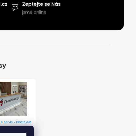
.cz
Zeptejte se Nás
jsme online
sy
 a servis v Prostějově
 9/12, 796 01 Prostějov