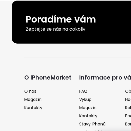
Poradíme vám
Zeptejte se nás na cokoliv
Z
á
O iPhoneMarket
Informace pro v
p
O nás
FAQ
Ob
Magazín
Výkup
Ho
a
Kontakty
Magazín
Re
Kontakty
Po
t
Stavy iPhonů
Bo