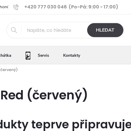
+420 777 030 046
(Po-Pá: 9:00 - 17:00)
Phonů
Ověřené iPhony
Výhody e-shopu
Porovnání tele
HLEDAT
chátka
Servis
Kontakty
 (červený)
2 Red (červený)
dukty teprve připravuj