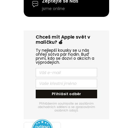
p
Zeptejte se Nás
jsme online
a
n
Chceš mít Apple svět v
e
malíčku? 🍏
Ty nejlepší kousky se u nás
l
ohřejí sotva pár hodin. Buď
první, kdo se dozví o akcích a
výprodejích.
Přihlásit odběr
Přihlášením souhlasíte se zasíláním
obchodních sdělení a se zpracováním
osobních údajů.