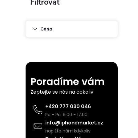
P
o
s
Cena
t
r
a
Poradíme vám
n
Zeptejte se nás na cokoliv
n
+420 777 030 046
Po - Pá: 9:00 - 17:00
í
info@iphonemarket.cz
napište nám kdykoliv