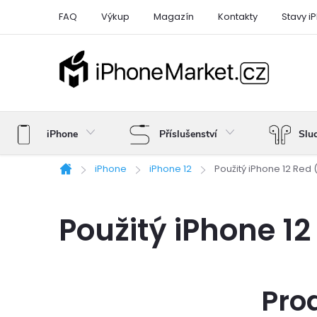
Přejít
FAQ
Výkup
Magazín
Kontakty
Stavy i
na
obsah
iPhone
Příslušenství
Slu
iPhone
iPhone 12
Použitý iPhone 12 Red
Domů
Použitý iPhone 1
Pro