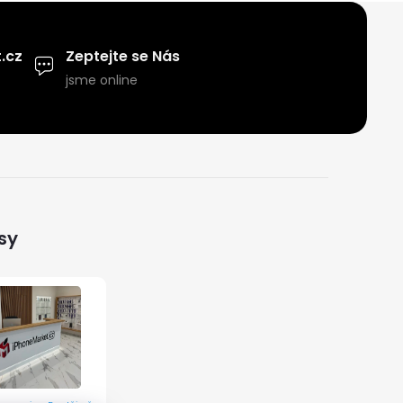
.cz
Zeptejte se Nás
jsme online
sy