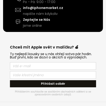
Po - Pá: 9:00 - 17:00
info@iphonemarket.cz
napište nám kdykoliv
Zeptejte se Nás
jsme online
Chceš mít Apple svět v malíčku? 🍏
Ty nejlepší kousky se u nás ohřejí sotva pár hodin.
Buď první, kdo se dozví o akcích a výprodejích.
Přihlásit odběr
Přihlášením souhlasíte se zasíláním obchodních sdělení a se
zpracováním osobních údajů.