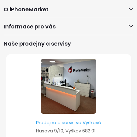
Z
O iPhoneMarket
á
Informace pro vás
p
a
Naše prodejny a servisy
t
í
Prodejna a servis ve Vyškově
Husova 9/10, Vyškov 682 01