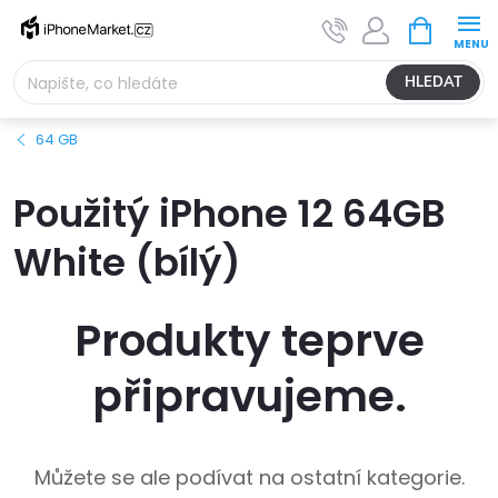
Přejít
NÁKUPNÍ
na
KOŠÍK
obsah
HLEDAT
64 GB
Použitý iPhone 12 64GB
White (bílý)
Produkty teprve
připravujeme.
Můžete se ale podívat na ostatní kategorie.