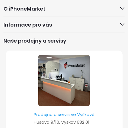
Z
O iPhoneMarket
á
Informace pro vás
p
a
Naše prodejny a servisy
t
í
Prodejna a servis ve Vyškově
Husova 9/10, Vyškov 682 01