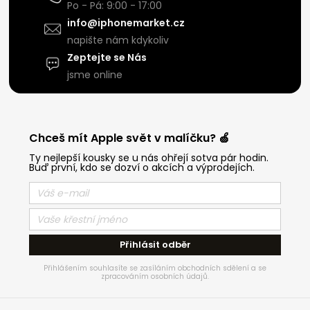
Po - Pá: 9:00 - 17:00
info@iphonemarket.cz
napište nám kdykoliv
Zeptejte se Nás
jsme online
Chceš mít Apple svět v malíčku? 🍏
Ty nejlepší kousky se u nás ohřejí sotva pár hodin.
Buď první, kdo se dozví o akcích a výprodejích.
Přihlásit odběr
Přihlášením souhlasíte se zasíláním obchodních sdělení a se
zpracováním osobních údajů.