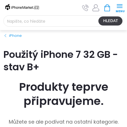
Přejít
NÁKUPNÍ
na
KOŠÍK
obsah
HLEDAT
iPhone
Použitý iPhone 7 32 GB -
stav B+
Produkty teprve
připravujeme.
Můžete se ale podívat na ostatní kategorie.