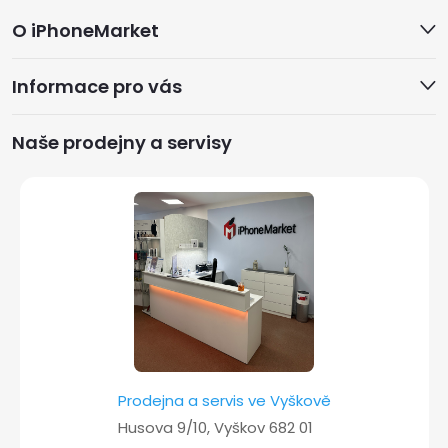
Z
O iPhoneMarket
á
Informace pro vás
p
a
Naše prodejny a servisy
t
í
Prodejna a servis ve Vyškově
Husova 9/10, Vyškov 682 01