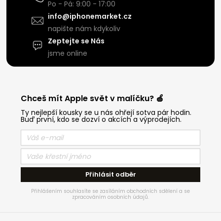
Po - Pá: 9:00 - 17:00
info@iphonemarket.cz
napište nám kdykoliv
Zeptejte se Nás
jsme online
Chceš mít Apple svět v malíčku? 🍏
Ty nejlepší kousky se u nás ohřejí sotva pár hodin.
Buď první, kdo se dozví o akcích a výprodejích.
Přihlásit odběr
Přihlášením souhlasíte se zasíláním obchodních sdělení a se
zpracováním osobních údajů.