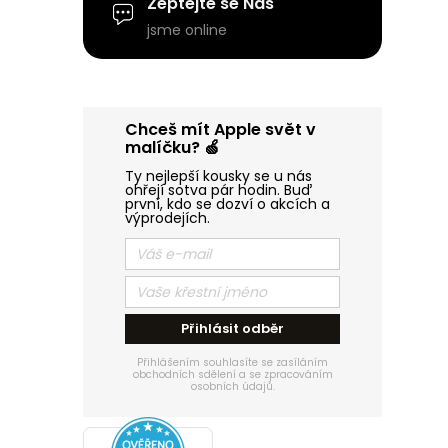
p
Zeptejte se Nás
jsme online
a
n
Chceš mít Apple svět v
e
malíčku? 🍏
Ty nejlepší kousky se u nás
l
ohřejí sotva pár hodin. Buď
první, kdo se dozví o akcích a
výprodejích.
Přihlásit odběr
Přihlášením souhlasíte se zasíláním
obchodních sdělení a se zpracováním
osobních údajů.