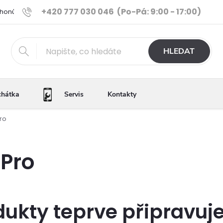
+420 777 030 046
(Po-Pá: 9:00 - 17:00)
Phonů
Ověřené iPhony
Výhody e-shopu
Porovnání tele
HLEDAT
chátka
Servis
Kontakty
Pro
 Pro
dukty teprve připravuj