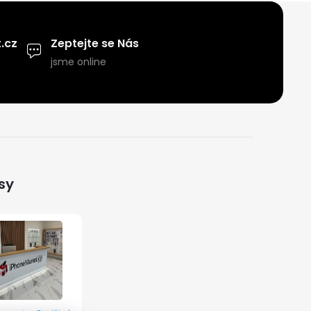
.cz
Zeptejte se Nás
jsme online
sy