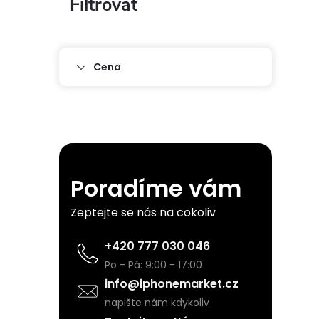
P
o
s
Cena
t
r
a
Poradíme vám
n
Zeptejte se nás na cokoliv
n
+420 777 030 046
Po - Pá: 9:00 - 17:00
í
info@iphonemarket.cz
napište nám kdykoliv