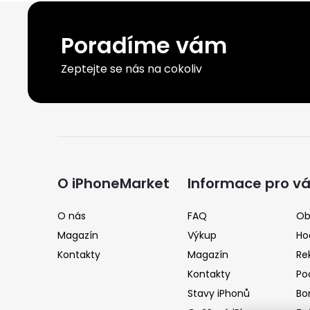
Poradíme vám
Zeptejte se nás na cokoliv
Z
á
O iPhoneMarket
Informace pro v
p
O nás
FAQ
Ob
Magazín
Výkup
Ho
a
Kontakty
Magazín
Re
Kontakty
Po
t
Stavy iPhonů
Bo