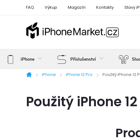
Přejít
FAQ
Výkup
Magazín
Kontakty
Stavy i
na
obsah
iPhone
Příslušenství
Slu
iPhone
iPhone 12 Pro
Použitý iPhone 12 
Domů
Použitý iPhone 12
Pro