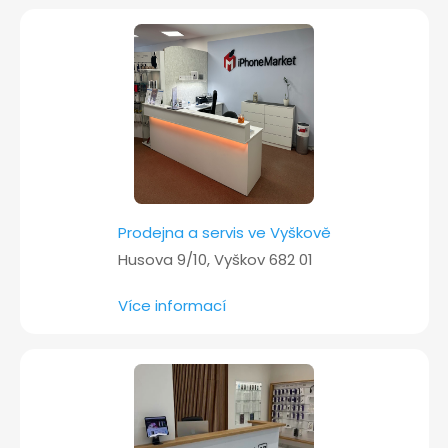
t
í
Prodejna a servis ve Vyškově
Husova 9/10, Vyškov 682 01
Více informací