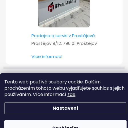
Prodejna a servis v Prostějově
Prostějov 9/12, 796 01 Prostějov
Více informací
Tento web používá soubory cookie. Dalším
Copyright 2026
iPhoneMarket.cz
. Všechna práva vyhrazena.
procházením tohoto webu vyjadřujete souhlas s jejich
Vytvořil Shoptet
používáním. Více informací
zde
.
Nastavení