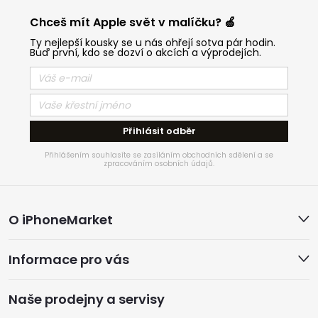
Chceš mít Apple svět v malíčku? 🍏
Ty nejlepší kousky se u nás ohřejí sotva pár hodin.
Buď první, kdo se dozví o akcích a výprodejích.
Přihlásit odběr
Přihlášením souhlasíte se zasíláním obchodních sdělení a se
zpracováním osobních údajů.
Z
O iPhoneMarket
á
Informace pro vás
p
a
Naše prodejny a servisy