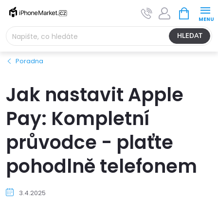
Přejít
NÁKUPNÍ
na
KOŠÍK
obsah
HLEDAT
Poradna
Jak nastavit Apple
Pay: Kompletní
průvodce - plaťte
pohodlně telefonem
3.4.2025