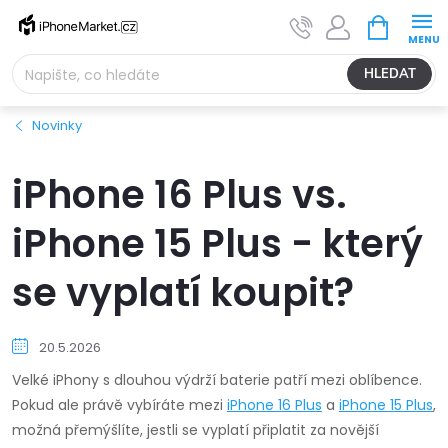
Přejít
NÁKUPNÍ
na
KOŠÍK
obsah
HLEDAT
Novinky
iPhone 16 Plus vs.
iPhone 15 Plus - který
se vyplatí koupit?
20.5.2026
Velké iPhony s dlouhou výdrží baterie patří mezi oblíbence.
Pokud ale právě vybíráte mezi
iPhone 16 Plus
a
iPhone 15 Plus
,
možná přemýšlíte, jestli se vyplatí připlatit za novější