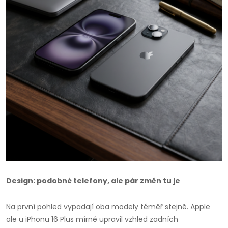
Design: podobné telefony, ale pár změn tu je
Na první pohled vypadají oba modely téměř stejně. Apple
ale u iPhonu 16 Plus mírně upravil vzhled zadních