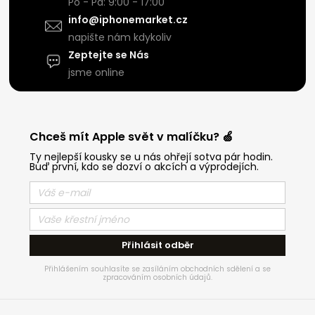
Po - Pá: 9:00 - 17:00
info@iphonemarket.cz
napište nám kdykoliv
Zeptejte se Nás
jsme online
Chceš mít Apple svět v malíčku? 🍏
Ty nejlepší kousky se u nás ohřejí sotva pár hodin.
Buď první, kdo se dozví o akcích a výprodejích.
Přihlásit odběr
Přihlášením souhlasíte se zasíláním obchodních sdělení a se
zpracováním osobních údajů.