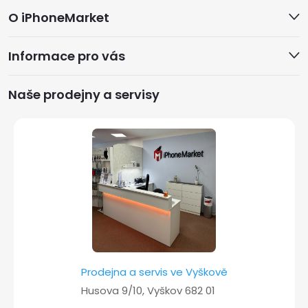
Z
O iPhoneMarket
á
Informace pro vás
p
a
Naše prodejny a servisy
t
í
Prodejna a servis ve Vyškově
Husova 9/10, Vyškov 682 01