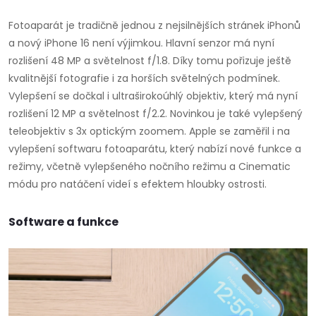
Fotoaparát je tradičně jednou z nejsilnějších stránek iPhonů
a nový iPhone 16 není výjimkou. Hlavní senzor má nyní
rozlišení 48 MP a světelnost f/1.8. Díky tomu pořizuje ještě
kvalitnější fotografie i za horších světelných podmínek.
Vylepšení se dočkal i ultraširokoúhlý objektiv, který má nyní
rozlišení 12 MP a světelnost f/2.2. Novinkou je také vylepšený
teleobjektiv s 3x optickým zoomem. Apple se zaměřil i na
vylepšení softwaru fotoaparátu, který nabízí nové funkce a
režimy, včetně vylepšeného nočního režimu a Cinematic
módu pro natáčení videí s efektem hloubky ostrosti.
Software a funkce