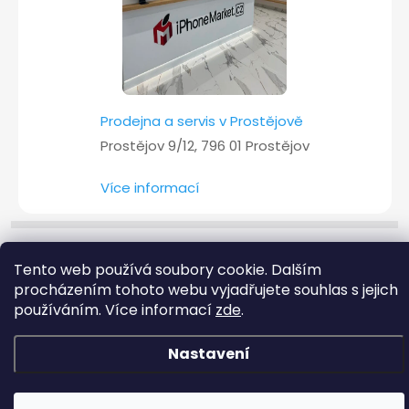
Prodejna a servis v Prostějově
Prostějov 9/12, 796 01 Prostějov
Více informací
Copyright 2026
iPhoneMarket.cz
. Všechna práva vyhrazena.
Tento web používá soubory cookie. Dalším
procházením tohoto webu vyjadřujete souhlas s jejich
Vytvořil Shoptet
používáním. Více informací
zde
.
Nastavení