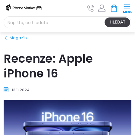
Přejít
NÁKUPNÍ
na
KOŠÍK
obsah
HLEDAT
Magazín
Recenze: Apple
iPhone 16
13.11.2024