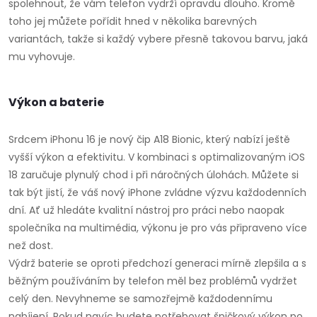
spolehnout, že vám telefon vydrží opravdu dlouho. Kromě
toho jej můžete pořídit hned v několika barevných
variantách, takže si každý vybere přesně takovou barvu, jaká
mu vyhovuje.
Výkon a baterie
Srdcem iPhonu 16 je nový čip A18 Bionic, který nabízí ještě
vyšší výkon a efektivitu. V kombinaci s optimalizovaným iOS
18 zaručuje plynulý chod i při náročných úlohách. Můžete si
tak být jistí, že váš nový iPhone zvládne výzvu každodenních
dní. Ať už hledáte kvalitní nástroj pro práci nebo naopak
společníka na multimédia, výkonu je pro vás připraveno více
než dost.
Výdrž baterie se oproti předchozí generaci mírně zlepšila a s
běžným používáním by telefon měl bez problémů vydržet
celý den. Nevyhneme se samozřejmě každodennímu
nabíjení. Pokud navíc budete potřebovat špičkový výkon po