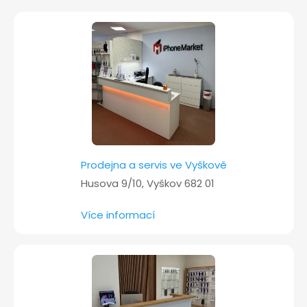
t
í
Prodejna a servis ve Vyškově
Husova 9/10, Vyškov 682 01
Více informací