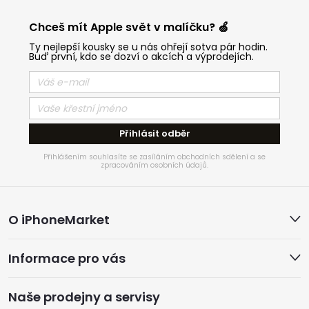
Chceš mít Apple svět v malíčku? 🍏
Ty nejlepší kousky se u nás ohřejí sotva pár hodin.
Buď první, kdo se dozví o akcích a výprodejích.
Přihlásit odběr
Přihlášením souhlasíte se zasíláním obchodních sdělení a se
zpracováním osobních údajů.
Z
O iPhoneMarket
á
Informace pro vás
p
a
Naše prodejny a servisy