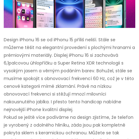
Design iPhonu 16 se od iPhonu 15 příliš neliší. Stále se
můžeme těšit na elegantní provedení s plochými hranami a
prémiovými materiály. Displej iPhonu 16 si zachovává
6,1palcovou úhlopříčku a Super Retina XDR technologii s
vysokým jasem a věrným podáním barev. Bohužel, stále se
musíme spokojit s obnovovací frekvencí 60 Hz, což je v této
cenové kategorii mírné zklamání. Právě na nízkou
obnovovací frekvenci si stěžují mnozí milovníci
nakousnutého jablka. I přesto tento handicap nabídne
nejnovější iPhone kvalitní displej.
Pokud se ještě více podíváme na design zjistíme, že telefon
je vyrobený z odolného hliníku, záda jsou pak kompletně
pokryta sklem s keramickou ochranou. Můžete se tak