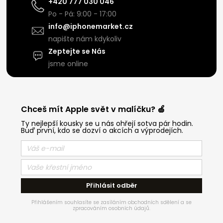
+420 777 030 046
Po - Pá: 9:00 - 17:00
info@iphonemarket.cz
napište nám kdykoliv
Zeptejte se Nás
jsme online
Chceš mít Apple svět v malíčku? 🍏
Ty nejlepší kousky se u nás ohřejí sotva pár hodin.
Buď první, kdo se dozví o akcích a výprodejích.
Přihlásit odběr
Přihlášením souhlasíte se zasíláním obchodních sdělení a se
zpracováním osobních údajů.