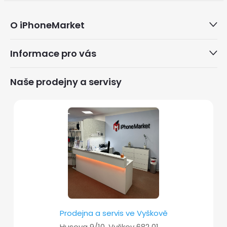
Z
O iPhoneMarket
á
Informace pro vás
p
a
Naše prodejny a servisy
t
í
Prodejna a servis ve Vyškově
Husova 9/10, Vyškov 682 01