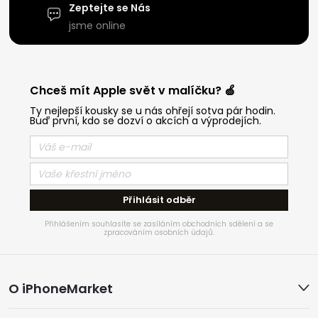
Zeptejte se Nás
jsme online
Chceš mít Apple svět v malíčku? 🍏
Ty nejlepší kousky se u nás ohřejí sotva pár hodin.
Buď první, kdo se dozví o akcích a výprodejích.
Přihlásit odběr
Přihlášením souhlasíte se zasíláním obchodních sdělení a se
zpracováním osobních údajů.
Z
O iPhoneMarket
á