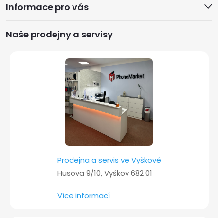
Informace pro vás
p
a
Naše prodejny a servisy
t
í
Prodejna a servis ve Vyškově
Husova 9/10, Vyškov 682 01
Více informací