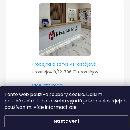
Prodejna a servis v Prostějově
Prostějov 9/12, 796 01 Prostějov
Více informací
Tento web používá soubory cookie. Dalším
procházením tohoto webu vyjadřujete souhlas s jejich
používáním. Více informací
zde
.
Copyright 2026
iPhoneMarket.cz
. Všechna práva vyhrazena.
Nastavení
Vytvořil Shoptet