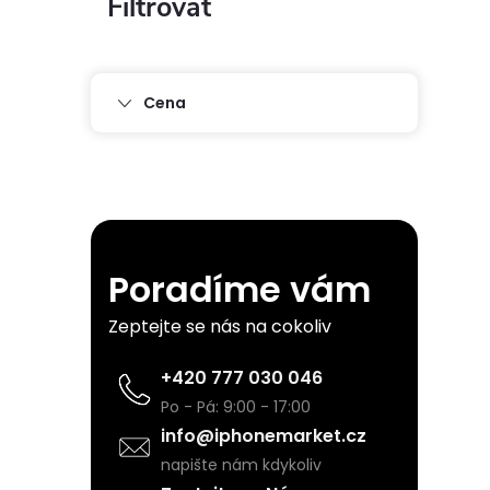
P
o
s
Cena
t
r
a
Poradíme vám
n
Zeptejte se nás na cokoliv
n
+420 777 030 046
Po - Pá: 9:00 - 17:00
í
info@iphonemarket.cz
napište nám kdykoliv