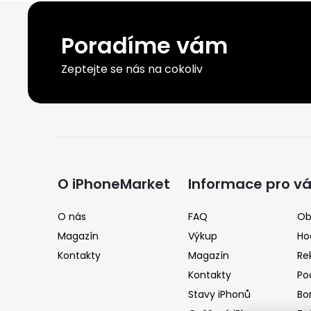
Poradíme vám
Zeptejte se nás na cokoliv
Z
á
O iPhoneMarket
Informace pro v
p
O nás
FAQ
Ob
Magazín
Výkup
Ho
a
Kontakty
Magazín
Re
Kontakty
Po
t
Stavy iPhonů
Bo