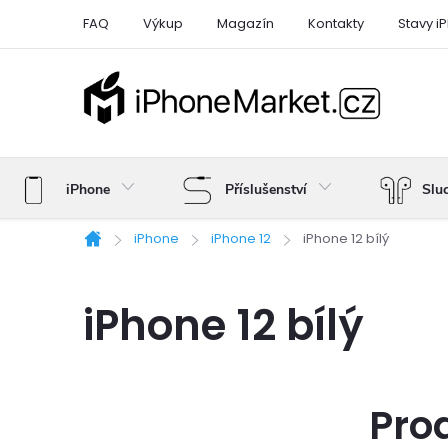
Přejít
FAQ
Výkup
Magazín
Kontakty
Stavy i
na
obsah
iPhone
Příslušenství
Slu
iPhone
iPhone 12
iPhone 12 bílý
Domů
iPhone 12 bílý
Pro