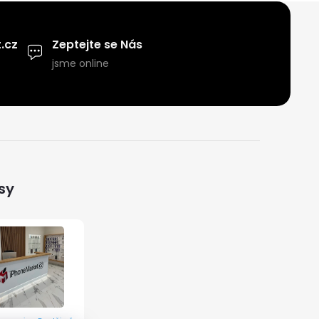
.cz
Zeptejte se Nás
jsme online
sy