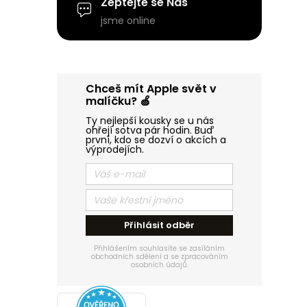
p
Zeptejte se Nás
jsme online
a
n
Chceš mít Apple svět v
e
malíčku? 🍏
Ty nejlepší kousky se u nás
l
ohřejí sotva pár hodin. Buď
první, kdo se dozví o akcích a
výprodejích.
Přihlásit odběr
Přihlášením souhlasíte se zasíláním
obchodních sdělení a se zpracováním
osobních údajů.