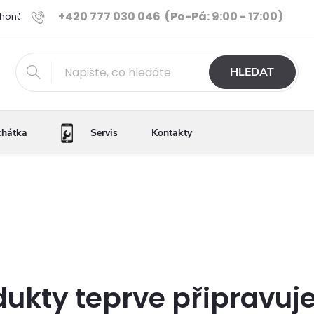
+420 777 030 046
(Po-Pá: 9:00 - 17:00)
Phonů
Ověřené iPhony
Výhody e-shopu
Porovnání tele
HLEDAT
chátka
Servis
Kontakty
dukty teprve připravuj