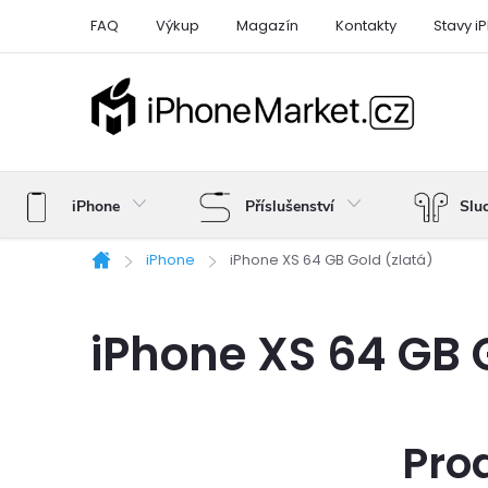
Přejít
FAQ
Výkup
Magazín
Kontakty
Stavy i
na
obsah
iPhone
Příslušenství
Slu
iPhone
iPhone XS 64 GB Gold (zlatá)
Domů
iPhone XS 64 GB 
Pro