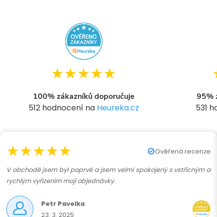
★★★★★
100% zákazníků doporučuje
95% z
512 hodnocení na
Heureka.cz
531 
★★★★★
Ověřená recenze
V obchodě jsem byl poprvé a jsem velmi spokojený s vstřícným a
rychlým vyřízením mojí objednávky.
Petr Pavelka
23. 3. 2025