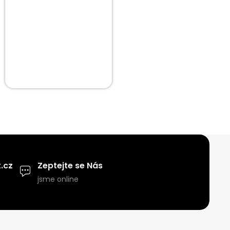
.cz
Zeptejte se Nás
jsme online