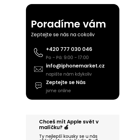
r
a
Poradíme vám
n
Zeptejte se nás na cokoliv
n
+420 777 030 046
Po - Pá: 9:00 - 17:00
í
info@iphonemarket.cz
napište nám kdykoliv
p
Zeptejte se Nás
jsme online
a
n
Chceš mít Apple svět v
e
malíčku? 🍏
Ty nejlepší kousky se u nás