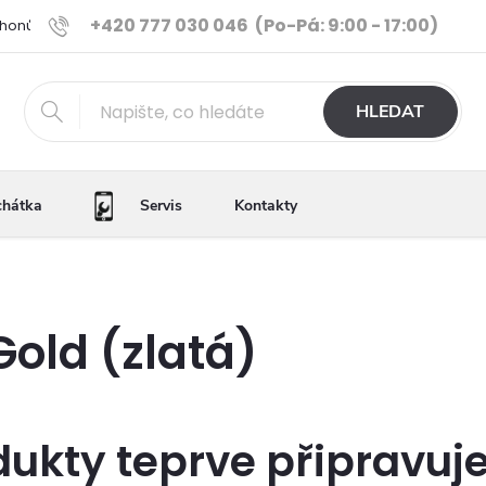
+420 777 030 046
(Po-Pá: 9:00 - 17:00)
Phonů
Ověřené iPhony
Výhody e-shopu
Porovnání tele
HLEDAT
chátka
Servis
Kontakty
Gold (zlatá)
dukty teprve připravuj