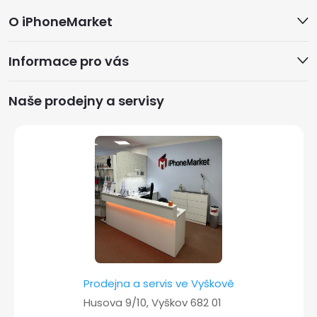
Z
O iPhoneMarket
á
Informace pro vás
p
a
Naše prodejny a servisy
t
í
Prodejna a servis ve Vyškově
Husova 9/10, Vyškov 682 01