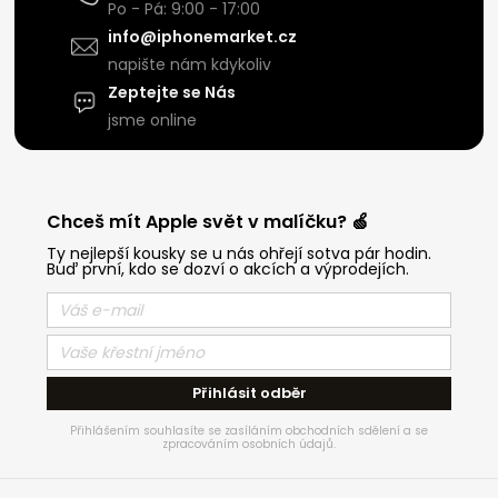
Po - Pá: 9:00 - 17:00
info@iphonemarket.cz
napište nám kdykoliv
Zeptejte se Nás
jsme online
Chceš mít Apple svět v malíčku? 🍏
Ty nejlepší kousky se u nás ohřejí sotva pár hodin.
Buď první, kdo se dozví o akcích a výprodejích.
Přihlásit odběr
Přihlášením souhlasíte se zasíláním obchodních sdělení a se
zpracováním osobních údajů.