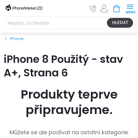
Přejít
NÁKUPNÍ
na
KOŠÍK
obsah
HLEDAT
iPhone
iPhone 8 Použitý - stav
A+
, Strana 6
Produkty teprve
připravujeme.
Můžete se ale podívat na ostatní kategorie.