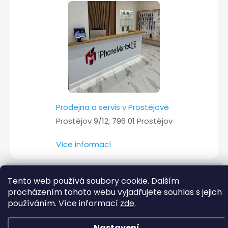
Prodejna a servis v Prostějově
Prostějov 9/12, 796 01 Prostějov
Více informací
Tento web používá soubory cookie. Dalším
Copyright 2026
iPhoneMarket.cz
. Všechna práva vyhrazena.
procházením tohoto webu vyjadřujete souhlas s jejich
používáním. Více informací
zde
.
Vytvořil Shoptet
Nastavení