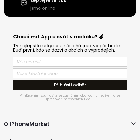
Zeptejte se Nás
jsme online
Chceš mít Apple svět v malíčku? 🍏
Ty nejlepší kousky se u nás ohřejí sotva pár hodin.
Buď první, kdo se dozví o akcích a výprodejích.
Přihlásit odběr
Přihlášením souhlasíte se zasíláním obchodních sdělení a se
zpracováním osobních údajů.
Z
O iPhoneMarket
á