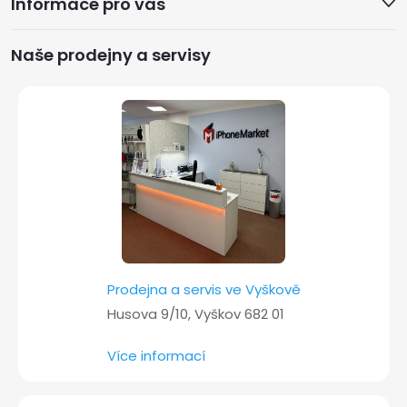
Informace pro vás
p
a
Naše prodejny a servisy
t
í
Prodejna a servis ve Vyškově
Husova 9/10, Vyškov 682 01
Více informací