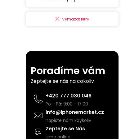
p
a
Vymazat filtry
n
e
l
Poradíme vám
Zeptejte se nás na cokoliv
+420 777 030 046
Po - Pá: 9:00 - 17:00
info@iphonemarket.cz
napište nám kdykoliv
Zeptejte se Nás
jsme online