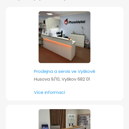
a
t
í
Prodejna a servis ve Vyškově
Husova 9/10, Vyškov 682 01
Více informací