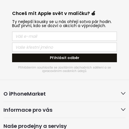
Chceš mít Apple svět v malíčku? 🍏
Ty nejlepší kousky se u nás ohřejí sotva pár hodin.
Buď první, kdo se dozví o akcích a výprodejích.
Přihlásit odběr
Přihlášením souhlasíte se zasíláním obchodních sdělení a se
zpracováním osobních údajů.
Z
O iPhoneMarket
á
Informace pro vás
p
Naše prodejny a servisy