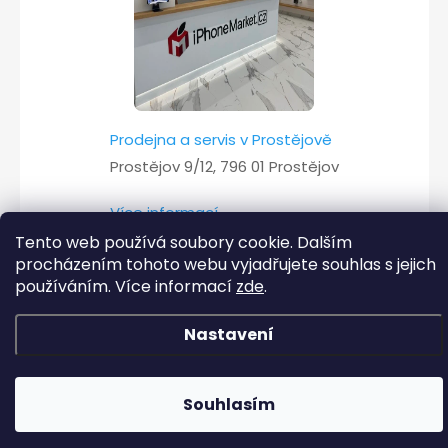
Prodejna a servis v Prostějově
Prostějov 9/12, 796 01 Prostějov
Více informací
Tento web používá soubory cookie. Dalším
procházením tohoto webu vyjadřujete souhlas s jejich
používáním. Více informací
zde
.
Copyright 2026
iPhoneMarket.cz
. Všechna práva vyhrazena.
Nastavení
Vytvořil Shoptet
Souhlasím