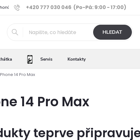
+420 777 030 046
(Po-Pá: 9:00 - 17:00)
Phonů
Ověřené iPhony
Výhody e-shopu
Porovnání tele
HLEDAT
chátka
Servis
Kontakty
iPhone 14 Pro Max
ne 14 Pro Max
dukty teprve připravuj