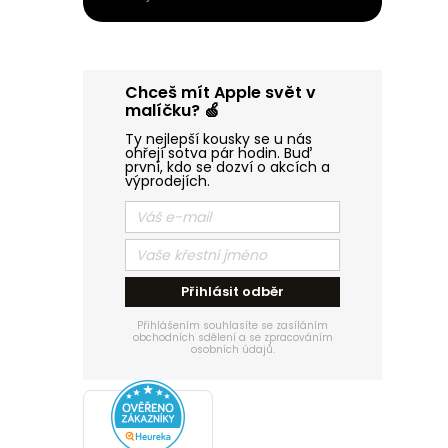
Chceš mít Apple svět v
malíčku? 🍏
Ty nejlepší kousky se u nás
ohřejí sotva pár hodin. Buď
první, kdo se dozví o akcích a
výprodejích.
Přihlásit odběr
Přihlášením souhlasíte se zasíláním
obchodních sdělení a se zpracováním
osobních údajů.