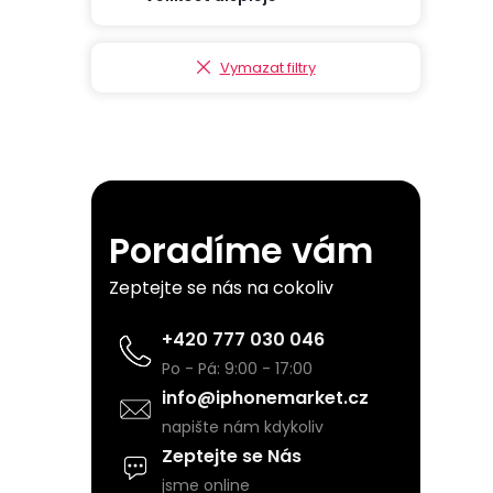
p
a
Vymazat filtry
n
e
l
Poradíme vám
Zeptejte se nás na cokoliv
+420 777 030 046
Po - Pá: 9:00 - 17:00
info@iphonemarket.cz
napište nám kdykoliv
Zeptejte se Nás
jsme online