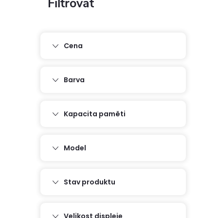
P
o
s
Cena
t
Barva
r
Kapacita paměti
a
n
Model
n
Stav produktu
í
Velikost displeje