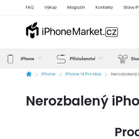
Přejít
FAQ
Výkup
Magazín
Kontakty
Stavy i
na
obsah
iPhone
Příslušenství
Slu
iPhone
iPhone 14 Pro Max
Nerozbalený 
Domů
Nerozbalený iPho
Pro