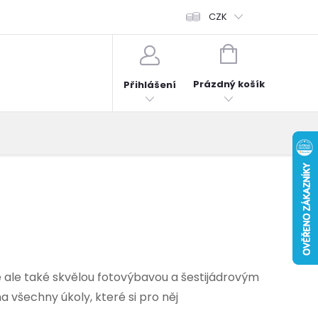
fonů
Obchodní podmínky
Hodnocení obchodu
CZK
Reklama
NÁKUPNÍ
KOŠÍK
Prázdný košík
Přihlášení
 ale také skvělou fotovýbavou a šestijádrovým
 všechny úkoly, které si pro něj