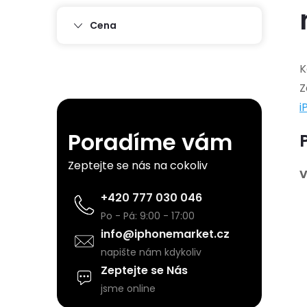
s
Cena
t
K
Z
r
i
a
Poradíme vám
n
Zeptejte se nás na cokoliv
V
n
+420 777 030 046
Po - Pá: 9:00 - 17:00
í
info@iphonemarket.cz
napište nám kdykoliv
p
Zeptejte se Nás
jsme online
a