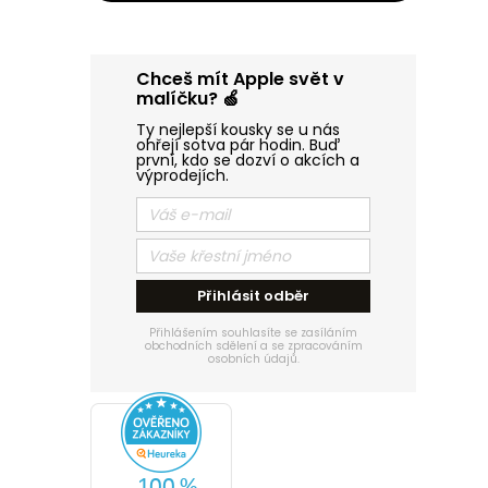
n
Chceš mít Apple svět v
e
malíčku? 🍏
Ty nejlepší kousky se u nás
l
ohřejí sotva pár hodin. Buď
první, kdo se dozví o akcích a
výprodejích.
Přihlásit odběr
Přihlášením souhlasíte se zasíláním
obchodních sdělení a se zpracováním
osobních údajů.