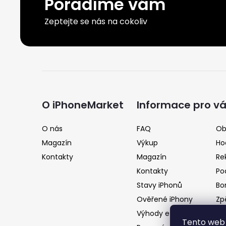
Poradíme vám
Zeptejte se nás na cokoliv
Z
á
O iPhoneMarket
Informace pro v
p
O nás
FAQ
Ob
Magazín
Výkup
Ho
a
Kontakty
Magazín
Re
Kontakty
Po
t
Stavy iPhonů
Bo
Ověřené iPhony
Zp
í
Výhody e-shopu
Tento web 