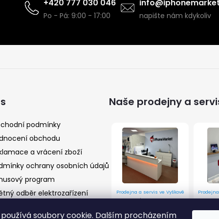
+420 777 030 046
info@iphonemarket
Po - Pá: 9:00 - 17:00
napište nám kdykoliv
ás
Naše prodejny a servi
chodní podmínky
dnocení obchodu
klamace a vrácení zboží
dmínky ochrany osobních údajů
nusový program
ětný odběr elektrozařízení
Prodejna a servis ve Vyškově
Prodejna
Husova 9/10, Vyškov 682 01
Prostějov
používá soubory cookie. Dalším procházením
Více informací
Více inf