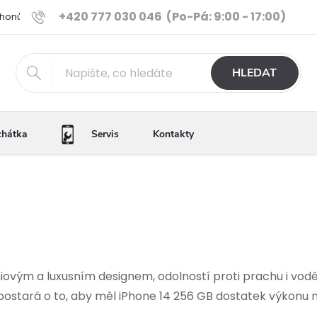
+420 777 030 046
(Po-Pá: 9:00 - 17:00)
Phonů
Ověřené iPhony
Výhody e-shopu
Porovnání tele
HLEDAT
chátka
Servis
Kontakty
iovým a luxusním designem, odolností proti prachu i vodě
ostará o to, aby měl iPhone 14 256 GB dostatek výkonu na