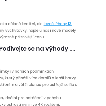
ko dělané kvalitní, ale
levné
iPhony 13
.
chny vychytávky, najde u nás i nové modely
výrazně příznivější cenu.
odívejte se na výhody ....
nímky i v horších podmínkách.
který přináší více detailů a lepší barvy.
ením a větší clonou pro ostřejší selfie a
a, ideální pro natáčení v pohybu.
 ostrosti nyní i ve 4K rozlišení.