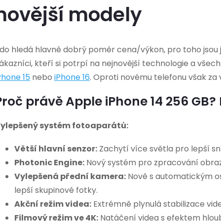
novější modely
do hledá hlavně dobrý poměr cena/výkon, pro toho jsou ja
ákazníci, kteří si potrpí na nejnovější technologie a vše
Phone 15
nebo
iPhone 16
. Oproti novému telefonu však za 
Proč právě Apple iPhone 14 256 GB? P
ylepšený systém fotoaparátů:
Větší hlavní senzor:
Zachytí více světla pro lepší s
Photonic Engine:
Nový systém pro zpracování obrazu, 
Vylepšená přední kamera:
Nově s automatickým ostř
lepší skupinové fotky.
Akční režim videa:
Extrémně plynulá stabilizace vide
Filmový režim ve 4K:
Natáčení videa s efektem hloubky