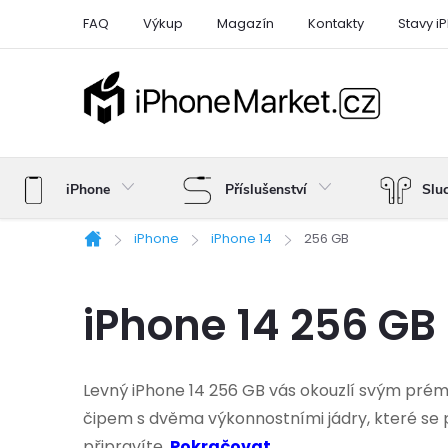
Přejít
FAQ
Výkup
Magazín
Kontakty
Stavy i
na
obsah
iPhone
Příslušenství
Slu
iPhone
iPhone 14
256 GB
Domů
iPhone 14 256 GB
Levný iPhone 14 256 GB vás okouzlí svým prém
čipem s dvěma výkonnostními jádry, které se p
připravíte.
Pokračovat...