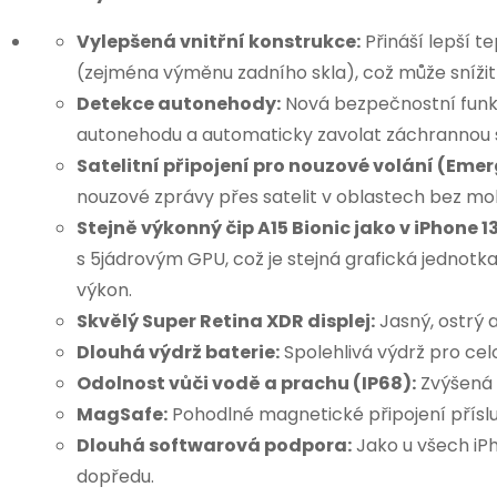
Vylepšená vnitřní konstrukce:
Přináší lepší 
(zejména výměnu zadního skla), což může snížit 
Detekce autonehody:
Nová bezpečnostní funk
autonehodu a automaticky zavolat záchrannou s
Satelitní připojení pro nouzové volání (Emer
nouzové zprávy přes satelit v oblastech bez mobi
Stejně výkonný čip A15 Bionic jako v iPhone 13
s 5jádrovým GPU, což je stejná grafická jednotka 
výkon.
Skvělý Super Retina XDR displej:
Jasný, ostrý 
Dlouhá výdrž baterie:
Spolehlivá výdrž pro cel
Odolnost vůči vodě a prachu (IP68):
Zvýšená o
MagSafe:
Pohodlné magnetické připojení příslu
Dlouhá softwarová podpora:
Jako u všech iPh
dopředu.