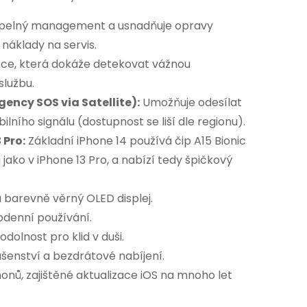
tepelný management a usnadňuje opravy
náklady na servis.
ce, která dokáže detekovat vážnou
lužbu.
gency SOS via Satellite):
Umožňuje odesílat
lního signálu (dostupnost se liší dle regionu).
 Pro:
Základní iPhone 14 používá čip A15 Bionic
jako v iPhone 13 Pro, a nabízí tedy špičkový
a barevně věrný OLED displej.
odenní používání.
dolnost pro klid v duši.
šenství a bezdrátové nabíjení.
onů, zajištěné aktualizace iOS na mnoho let