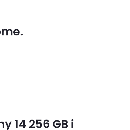
eme.
y 14 256 GB i