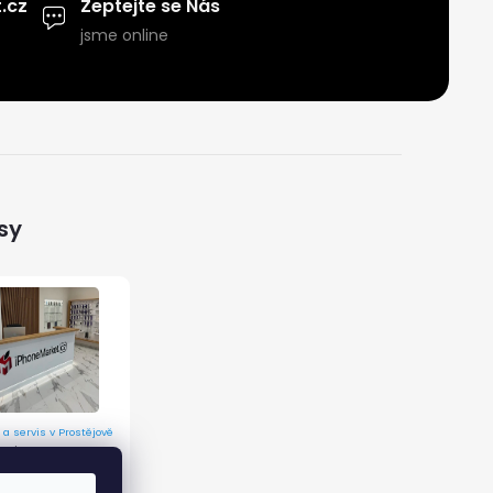
.cz
Zeptejte se Nás
jsme online
sy
 a servis v Prostějově
 9/12, 796 01 Prostějov
ormací