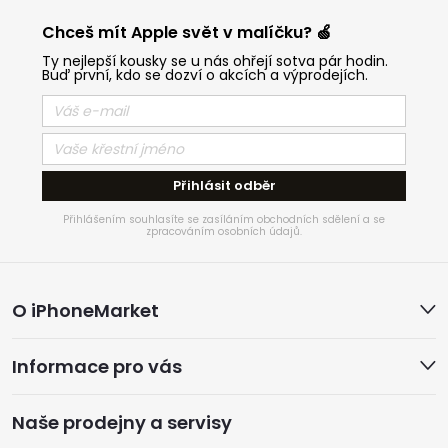
Chceš mít Apple svět v malíčku? 🍏
Ty nejlepší kousky se u nás ohřejí sotva pár hodin.
Buď první, kdo se dozví o akcích a výprodejích.
Přihlásit odběr
Přihlášením souhlasíte se zasíláním obchodních sdělení a se
zpracováním osobních údajů.
Z
O iPhoneMarket
á
Informace pro vás
p
a
Naše prodejny a servisy