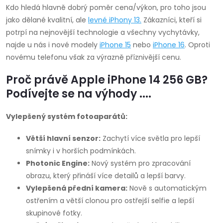
Kdo hledá hlavně dobrý poměr cena/výkon, pro toho jsou
jako dělané kvalitní, ale
levné
iPhony 13
.
Zákazníci, kteří si
potrpí na nejnovější technologie a všechny vychytávky,
najde u nás i nové modely
iPhone 15
nebo
iPhone 16
. Oproti
novému telefonu však za výrazně příznivější cenu.
Proč právě Apple iPhone 14 256 GB?
Podívejte se na výhody ....
Vylepšený systém fotoaparátů:
Větší hlavní senzor:
Zachytí více světla pro lepší
snímky i v horších podmínkách.
Photonic Engine:
Nový systém pro zpracování
obrazu, který přináší více detailů a lepší barvy.
Vylepšená přední kamera:
Nově s automatickým
ostřením a větší clonou pro ostřejší selfie a lepší
skupinové fotky.