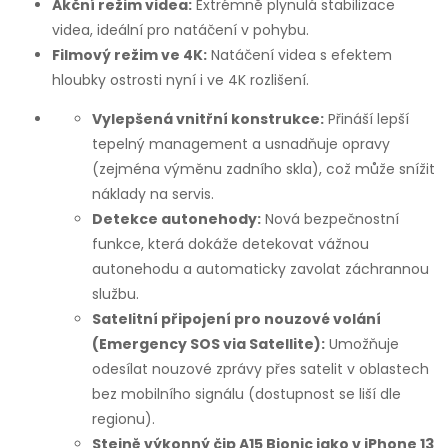
Akční režim videa:
Extrémně plynulá stabilizace
videa, ideální pro natáčení v pohybu.
Filmový režim ve 4K:
Natáčení videa s efektem
hloubky ostrosti nyní i ve 4K rozlišení.
Vylepšená vnitřní konstrukce:
Přináší lepší
tepelný management a usnadňuje opravy
(zejména výměnu zadního skla), což může snížit
náklady na servis.
Detekce autonehody:
Nová bezpečnostní
funkce, která dokáže detekovat vážnou
autonehodu a automaticky zavolat záchrannou
službu.
Satelitní připojení pro nouzové volání
(Emergency SOS via Satellite):
Umožňuje
odesílat nouzové zprávy přes satelit v oblastech
bez mobilního signálu (dostupnost se liší dle
regionu).
Stejně výkonný čip A15 Bionic jako v iPhone 13