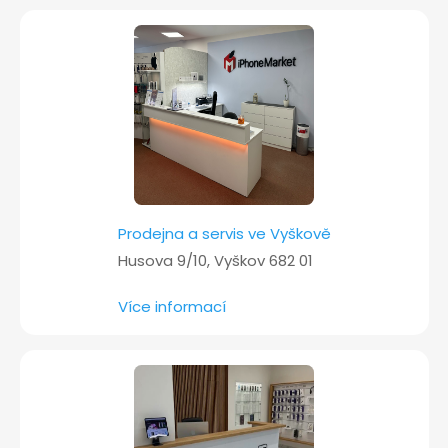
t
í
Prodejna a servis ve Vyškově
Husova 9/10, Vyškov 682 01
Více informací