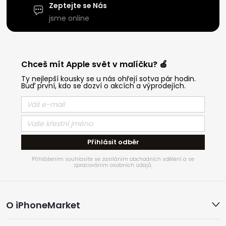
Zeptejte se Nás
jsme online
Chceš mít Apple svět v malíčku? 🍏
Ty nejlepší kousky se u nás ohřejí sotva pár hodin.
Buď první, kdo se dozví o akcích a výprodejích.
Přihlásit odběr
Přihlášením souhlasíte se zasíláním obchodních sdělení a se
zpracováním osobních údajů.
Z
O iPhoneMarket
á