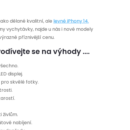
ko dělané kvalitní, ale
levné
iPhony 14
.
chny vychytávky, najde u nás i nové modely
výrazně příznivější cenu.
dívejte se na výhody ....
všechno.
ED displej.
 pro skvělé fotky.
rosti.
arostí.
i živlům.
tové nabíjení.