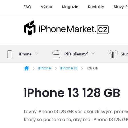
Přejít
FAQ
Výkup
Magazín
Kontakty
Stavy i
na
obsah
iPhone
Příslušenství
Slu
iPhone
iPhone 13
128 GB
Domů
iPhone 13 128 GB
Levný iPhone 13 128 GB vás okouzlí svým prémi
který se postará o to, aby měl iPhone 13 128 G