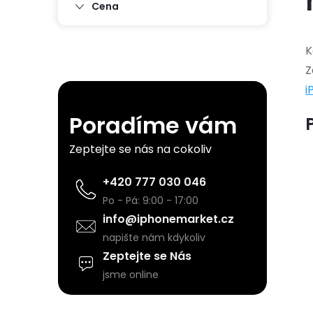
s
Cena
t
K
Z
r
i
a
Poradíme vám
n
Zeptejte se nás na cokoliv
n
+420 777 030 046
Po - Pá: 9:00 - 17:00
í
info@iphonemarket.cz
napište nám kdykoliv
p
Zeptejte se Nás
jsme online
a