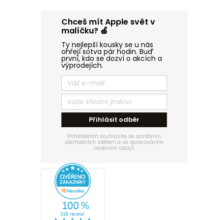
n
Chceš mít Apple svět v
e
malíčku? 🍏
Ty nejlepší kousky se u nás
l
ohřejí sotva pár hodin. Buď
první, kdo se dozví o akcích a
výprodejích.
Přihlásit odběr
Přihlášením souhlasíte se zasíláním
obchodních sdělení a se zpracováním
osobních údajů.