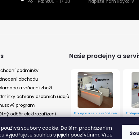
Po - Pá: 9:00 - 17:00
napište nám kdykoliv
ás
Naše prodejny a servi
chodní podmínky
dnocení obchodu
klamace a vrácení zboží
dmínky ochrany osobních údajů
nusový program
ětný odběr elektrozařízení
Prodejna a servis ve Vyškově
Prodejna
Husova 9/10, Vyškov 682 01
Prostějov
používá soubory cookie. Dalším procházením
Více informací
Více inf
So
 vyjadřujete souhlas s jejich používáním. Více