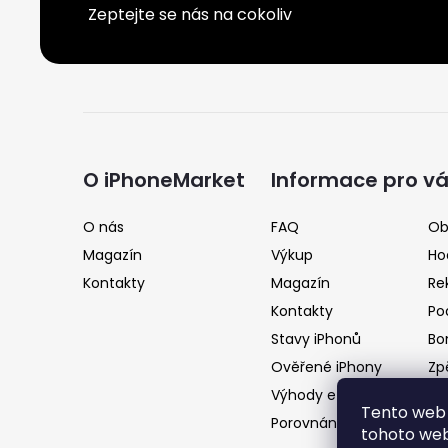
Zeptejte se nás na cokoliv
Z
á
O iPhoneMarket
Informace pro v
p
O nás
FAQ
Ob
Magazín
Výkup
Ho
a
Kontakty
Magazín
Re
Kontakty
Po
t
Stavy iPhonů
Bo
Ověřené iPhony
Zp
í
Výhody e-shopu
Tento web 
Porovnání telefonů
tohoto webu