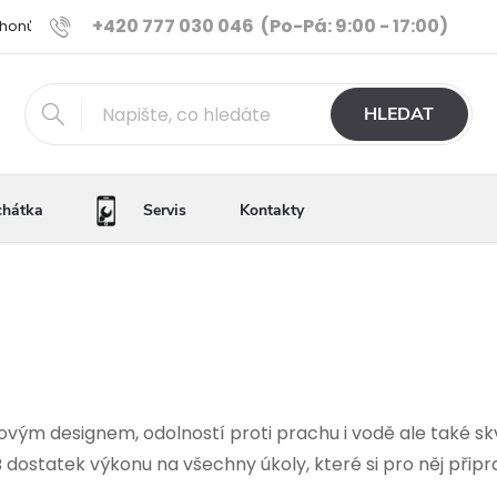
+420 777 030 046
(Po-Pá: 9:00 - 17:00)
Phonů
Ověřené iPhony
Výhody e-shopu
Porovnání tele
HLEDAT
chátka
Servis
Kontakty
ovým designem, odolností proti prachu i vodě ale také s
B dostatek výkonu na všechny úkoly, které si pro něj připr