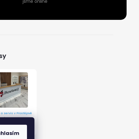
jsme online
sy
 a servis v Prostějově
 9/12, 796 01 Prostějov
ormací
uhlasím