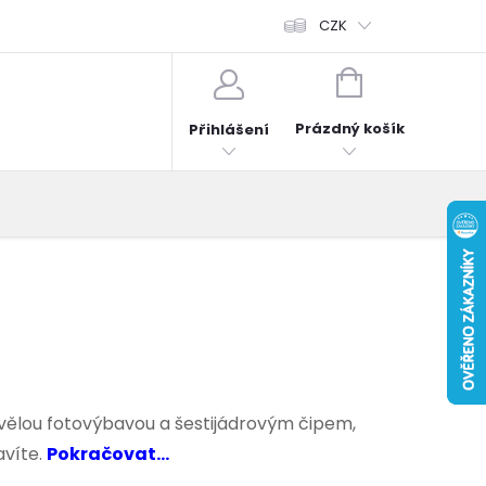
fonů
Obchodní podmínky
Hodnocení obchodu
CZK
Reklama
NÁKUPNÍ
KOŠÍK
Prázdný košík
Přihlášení
kvělou fotovýbavou a šestijádrovým čipem,
avíte.
Pokračovat...