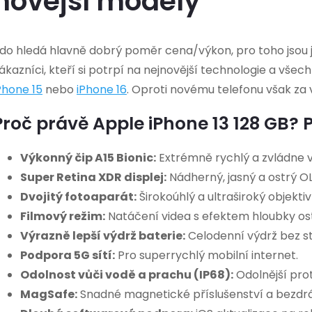
novější modely
do hledá hlavně dobrý poměr cena/výkon, pro toho jsou ja
ákazníci, kteří si potrpí na nejnovější technologie a vše
Phone 15
nebo
iPhone 16
. Oproti novému telefonu však za 
Proč právě Apple iPhone 13 128 GB? Po
Výkonný čip A15 Bionic:
Extrémně rychlý a zvládne 
Super Retina XDR displej:
Nádherný, jasný a ostrý OL
Dvojitý fotoaparát:
Širokoúhlý a ultraširoký objektiv
Filmový režim:
Natáčení videa s efektem hloubky ost
Výrazně lepší výdrž baterie:
Celodenní výdrž bez st
Podpora 5G sítí:
Pro superrychlý mobilní internet.
Odolnost vůči vodě a prachu (IP68):
Odolnější prot
MagSafe:
Snadné magnetické příslušenství a bezdrá