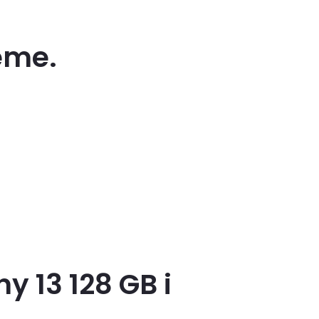
eme.
y 13 128 GB i