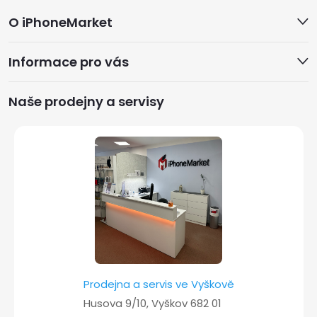
Z
O iPhoneMarket
á
Informace pro vás
p
a
Naše prodejny a servisy
t
í
Prodejna a servis ve Vyškově
Husova 9/10, Vyškov 682 01