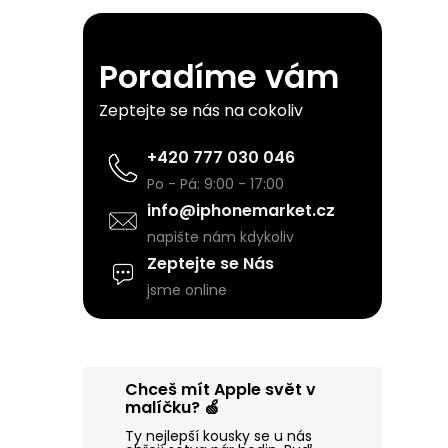
r
a
Poradíme vám
n
Zeptejte se nás na cokoliv
n
+420 777 030 046
Po - Pá: 9:00 - 17:00
í
info@iphonemarket.cz
napište nám kdykoliv
p
Zeptejte se Nás
jsme online
a
n
Chceš mít Apple svět v
e
malíčku? 🍏
Ty nejlepší kousky se u nás