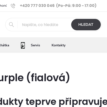
+420 777 030 046
(Po-Pá: 9:00 - 17:00)
Phonů
Ověřené iPhony
Výhody e-shopu
Porovnání tele
HLEDAT
chátka
Servis
Kontakty
urple (fialová)
dukty teprve připravuj