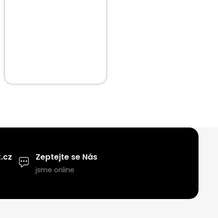
.cz
Zeptejte se Nás
jsme online