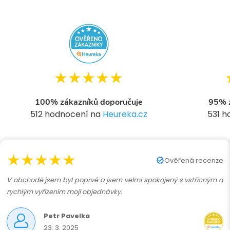
★★★★★
100% zákazníků doporučuje
95% z
512 hodnocení na
Heureka.cz
531 
★★★★★
Ověřená recenze
V obchodě jsem byl poprvé a jsem velmi spokojený s vstřícným a
rychlým vyřízením mojí objednávky.
Petr Pavelka
23. 3. 2025