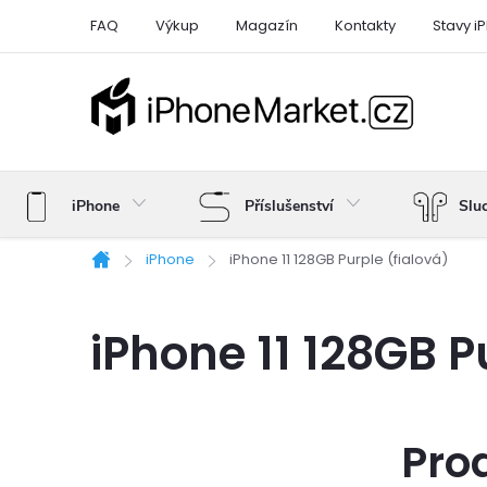
Přejít
FAQ
Výkup
Magazín
Kontakty
Stavy i
na
obsah
iPhone
Příslušenství
Slu
iPhone
iPhone 11 128GB Purple (fialová)
Domů
iPhone 11 128GB P
Pro