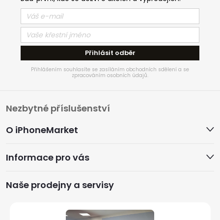
Přihlásit odběr
Přihlášením souhlasíte se zasíláním obchodních sdělení a se
zpracováním osobních údajů.
Z
Nezbytné příslušenství
á
O iPhoneMarket
p
Informace pro vás
a
Naše prodejny a servisy
t