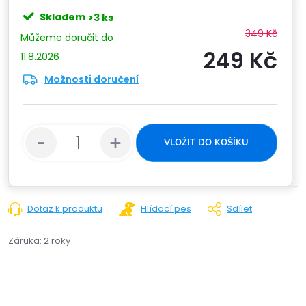
Skladem
>3 ks
349 Kč
249 Kč
11.8.2026
Možnosti doručení
Měrn
cena:
VLOŽIT DO KOŠÍKU
Dotaz k produktu
Hlídací pes
Sdílet
Záruka
:
2 roky