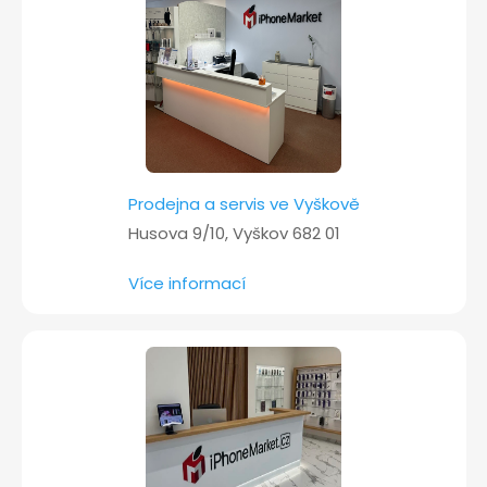
í
Prodejna a servis ve Vyškově
Husova 9/10, Vyškov 682 01
Více informací