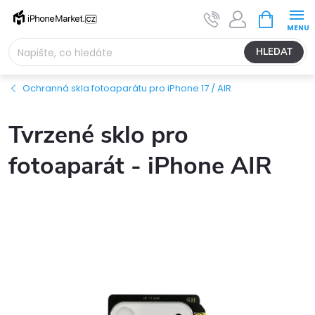
Přejít
NÁKUPNÍ
na
KOŠÍK
obsah
HLEDAT
Ochranná skla fotoaparátu pro iPhone 17 / AIR
Tvrzené sklo pro
fotoaparát - iPhone AIR