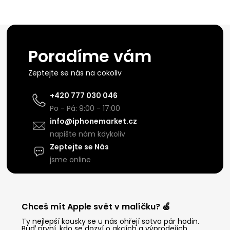
Poradíme vám
Zeptejte se nás na cokoliv
+420 777 030 046
Po - Pá: 9:00 - 17:00
info@iphonemarket.cz
napište nám kdykoliv
Zeptejte se Nás
jsme online
Chceš mít Apple svět v malíčku? 🍏
Ty nejlepší kousky se u nás ohřejí sotva pár hodin.
Buď první, kdo se dozví o akcích a výprodejích.