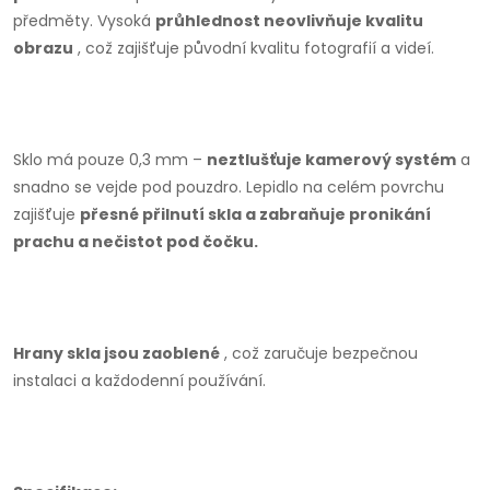
předměty.
Vysoká
průhlednost neovlivňuje kvalitu
obrazu
, což zajišťuje původní kvalitu fotografií a videí.
Sklo má pouze 0,3 mm –
neztlušťuje kamerový systém
a
snadno se vejde pod pouzdro.
Lepidlo na celém povrchu
zajišťuje
přesné přilnutí skla a zabraňuje pronikání
prachu a nečistot pod čočku.
Hrany skla jsou zaoblené
, což zaručuje bezpečnou
instalaci a každodenní používání.