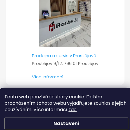
Prodejna a servis v Prostějově
Prostějov 9/12, 796 01 Prostějov
Více informací
Tento web používá soubory cookie. Dalším
Copyright 2026
iPhoneMarket.cz
. Všechna práva vyhrazena.
procházením tohoto webu vyjadřujete souhlas s jejich
používáním. Více informací
zde
.
Vytvořil Shoptet
Nastavení