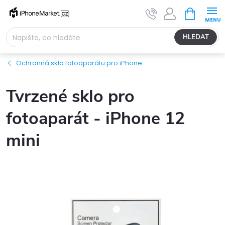
Přejít
NÁKUPNÍ
na
KOŠÍK
obsah
HLEDAT
Ochranná skla fotoaparátu pro iPhone
Tvrzené sklo pro
fotoaparát - iPhone 12
mini