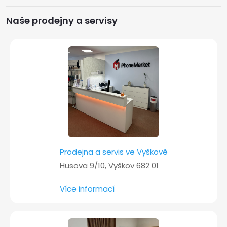
a
Naše prodejny a servisy
t
í
Prodejna a servis ve Vyškově
Husova 9/10, Vyškov 682 01
Více informací