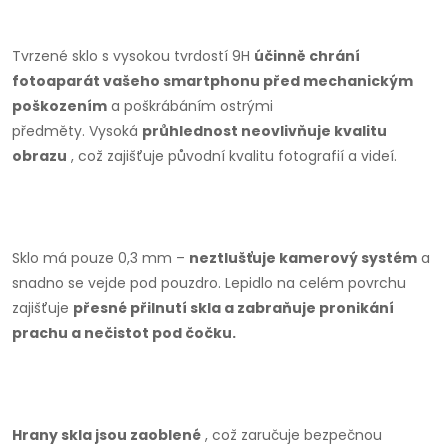
Tvrzené sklo s vysokou tvrdostí 9H
účinně chrání
fotoaparát vašeho smartphonu před mechanickým
poškozením
a poškrábáním ostrými
předměty.
Vysoká
průhlednost neovlivňuje kvalitu
obrazu
, což zajišťuje původní kvalitu fotografií a videí.
Sklo má pouze 0,3 mm –
neztlušťuje kamerový systém
a
snadno se vejde pod pouzdro.
Lepidlo na celém povrchu
zajišťuje
přesné přilnutí skla a zabraňuje pronikání
prachu a nečistot pod čočku.
Hrany skla jsou zaoblené
, což zaručuje bezpečnou