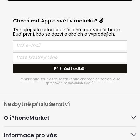
Chceš mít Apple svět v malíčku? 🍏
Ty nejlepší kousky se u nás ohřejí sotva pár hodin.
Buď první, kdo se dozví o akcích a výprodejích.
Přihlásit odběr
Přihlášením souhlasíte se zasíláním obchodních sdělení a se
zpracováním osobních údajů.
Z
Nezbytné příslušenství
á
O iPhoneMarket
p
Informace pro vás