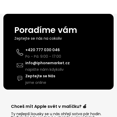
Poradíme vám
Zeptejte se nás na cokoliv
+420 777 030 046
Po - Pá: 9:00 - 17:00
info@iphonemarket.cz
napište nám kdykoliv
Zeptejte se Nás
jsme online
Chceš mít Apple svět v malíčku? 🍏
Ty nejlepší kousky se u nás ohřejí sotva pár hodin.