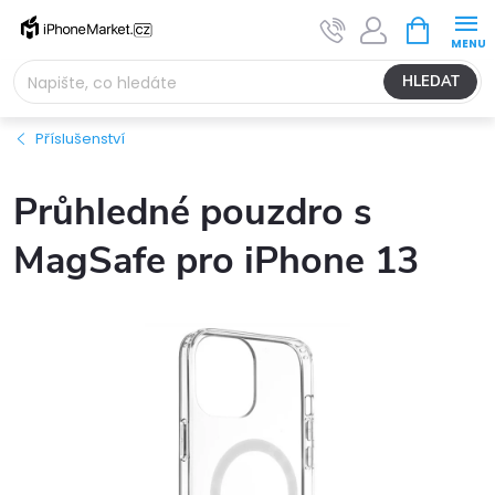
Přejít
NÁKUPNÍ
na
KOŠÍK
obsah
HLEDAT
Příslušenství
Průhledné pouzdro s
MagSafe pro iPhone 13