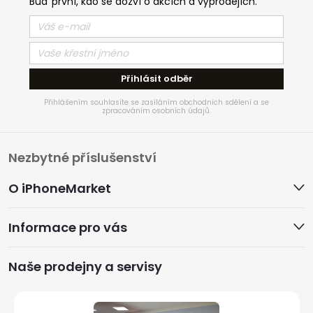
Buď první, kdo se dozví o akcích a výprodejích.
Přihlásit odběr
Přihlášením souhlasíte se zasíláním obchodních sdělení a se
zpracováním osobních údajů.
Z
Nezbytné příslušenství
á
O iPhoneMarket
p
Informace pro vás
a
Naše prodejny a servisy
t