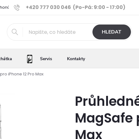
+420 777 030 046
(Po-Pá: 9:00 - 17:00)
Phonů
Ověřené iPhony
Výhody e-shopu
Porovnání tele
HLEDAT
chátka
Servis
Kontakty
pro iPhone 12 Pro Max
Průhledné
MagSafe p
Max