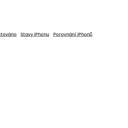
stováno
Stavy iPhonu
Porovnání iPhonů