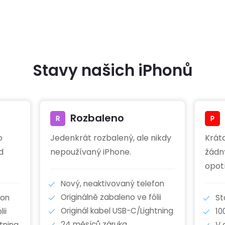
Stavy našich iPhonů
Rozbaleno
o
Jedenkrát rozbalený, ale nikdy
Krát
d
nepoužívaný iPhone.
žádn
opot
Nový, neaktivovaný telefon
Originálně zabaleno ve fólii
fon
St
Originál kabel USB-C/Lightning
ii
10
24 měsíců záruka
tning
V 