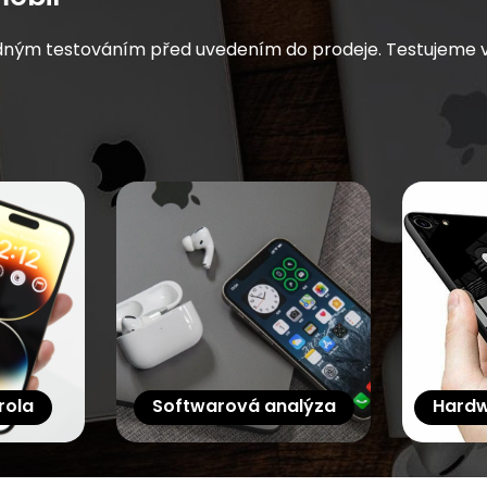
dným testováním před uvedením do prodeje. Testujeme vše
rola
Softwarová analýza
Hardw