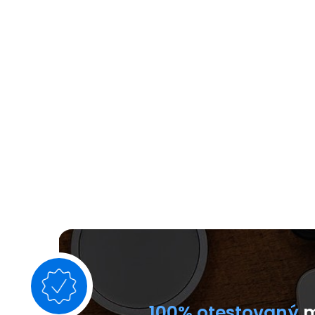
100% otestovaný
m