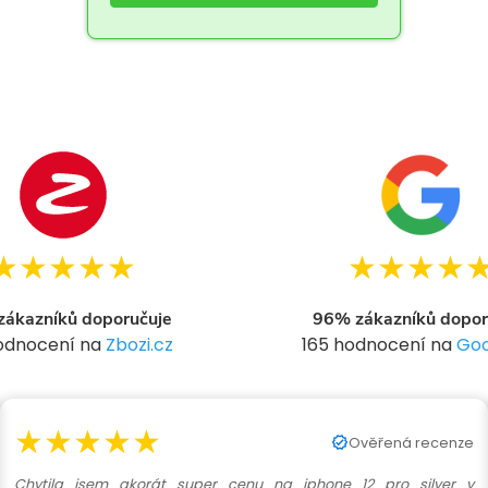
★★★★★
★★★★
ákazníků doporučuje
96% zákazníků dopor
hodnocení na
Zbozi.cz
165 hodnocení na
Goo
★★★★★
Ověřená recenze
Chytila jsem akorát super cenu na iphone 12 pro silver v