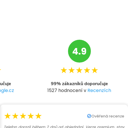
4.9
★
★★★★★
učuje
99% zákazníků doporučuje
gle.cz
1527 hodnocení v
Recenzích
★★★★★
Ověřená recenze
Telefon dorazil během 2 dnů od objednání. Verze premium, stav