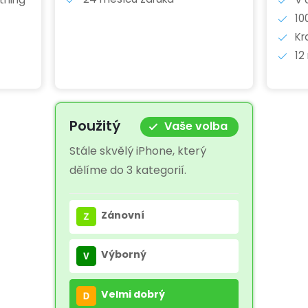
10
Kr
12
Použitý
Vaše volba
Stále skvělý iPhone, který
dělíme do 3 kategorií.
Zánovní
Výborný
Velmi dobrý