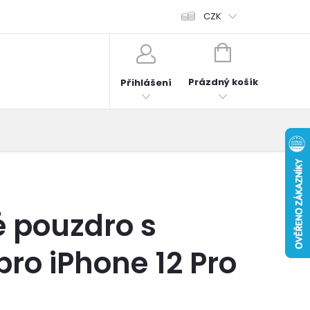
fonů
Obchodní podmínky
Hodnocení obchodu
CZK
Reklama
NÁKUPNÍ
KOŠÍK
Prázdný košík
Přihlášení
 pouzdro s
ro iPhone 12 Pro