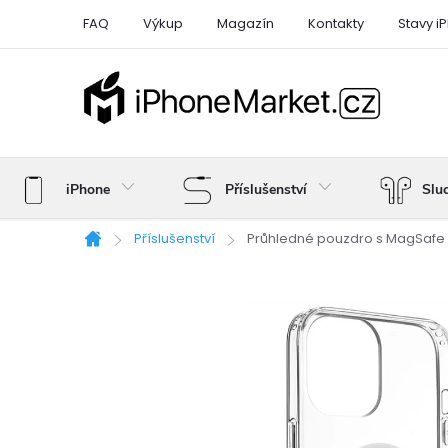
Přejít
FAQ
Výkup
Magazín
Kontakty
Stavy i
na
obsah
iPhone
Příslušenství
Slu
Příslušenství
Průhledné pouzdro s MagSafe 
Domů