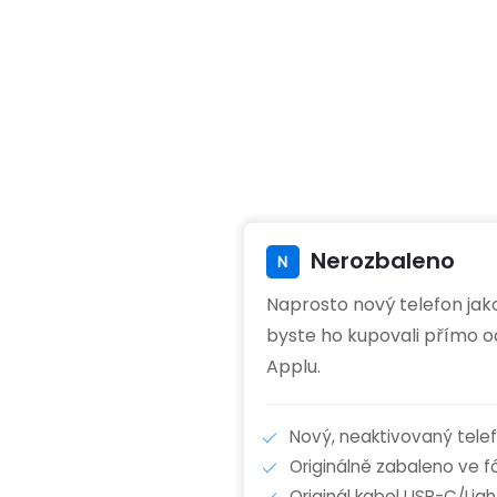
Nerozbaleno
Naprosto nový telefon jak
byste ho kupovali přímo o
Applu.
Nový, neaktivovaný tele
Originálně zabaleno ve fól
Originál kabel USB-C/Ligh