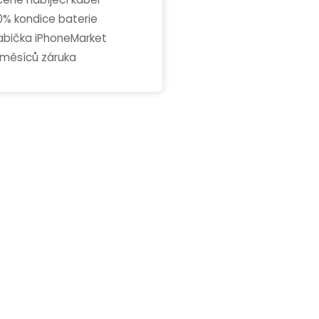
0% kondice baterie
abička iPhoneMarket
 měsíců záruka