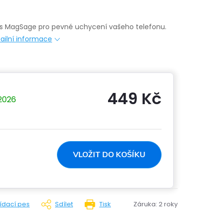
o s MagSage pro pevné uchycení vašeho telefonu.
ailní informace
449 Kč
.2026
Měrná
cena:
VLOŽIT DO KOŠÍKU
lídací pes
Sdílet
Tisk
Záruka
:
2 roky