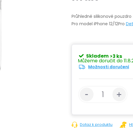
Průhledné silikonové pouzdr
Pro model iPhone 12/12Pro
Det
Skladem
>3 ks
11.8
Možnosti doručení
Dotaz k produktu
H