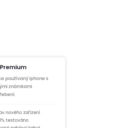
Premium
ce používaný iphone s
ými známkami
řebení.
av nového zařízení
0% testováno
ceně nabíjecí kabel