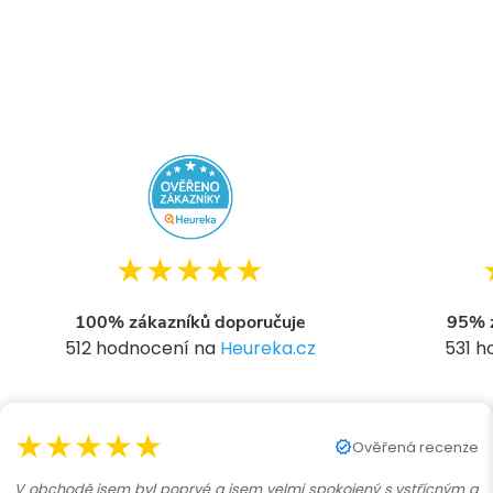
★★★★★
100% zákazníků doporučuje
95% z
512 hodnocení na
Heureka.cz
531 
★★★★★
Ověřená recenze
V obchodě jsem byl poprvé a jsem velmi spokojený s vstřícným a