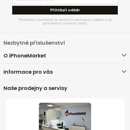
Přihlásit odběr
Přihlášením souhlasíte se zasíláním obchodních sdělení a se
zpracováním osobních údajů.
Z
Nezbytné příslušenství
á
O iPhoneMarket
p
Informace pro vás
a
Naše prodejny a servisy
t
í