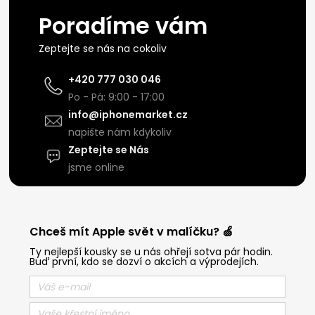
Poradíme vám
Zeptejte se nás na cokoliv
+420 777 030 046
Po - Pá: 9:00 - 17:00
info@iphonemarket.cz
napište nám kdykoliv
Zeptejte se Nás
jsme online
Chceš mít Apple svět v malíčku? 🍏
Ty nejlepší kousky se u nás ohřejí sotva pár hodin.
Buď první, kdo se dozví o akcích a výprodejích.