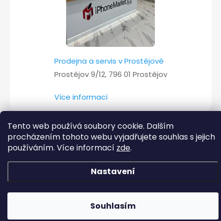
Prodejna a servis v Prostějově
Prostějov 9/12, 796 01 Prostějov
Více informací
Tento web používá soubory cookie. Dalším
procházením tohoto webu vyjadřujete souhlas s jejich
Copyright 2026
iPhoneMarket.cz
. Všechna práva vyhrazena.
používáním. Více informací
zde
.
Vytvořil Shoptet
Nastavení
Souhlasím