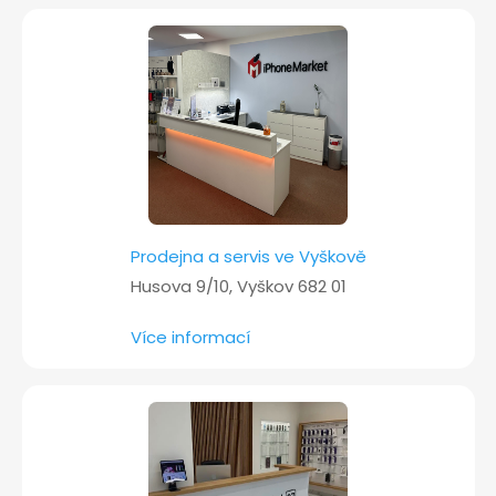
t
í
Prodejna a servis ve Vyškově
Husova 9/10, Vyškov 682 01
Více informací