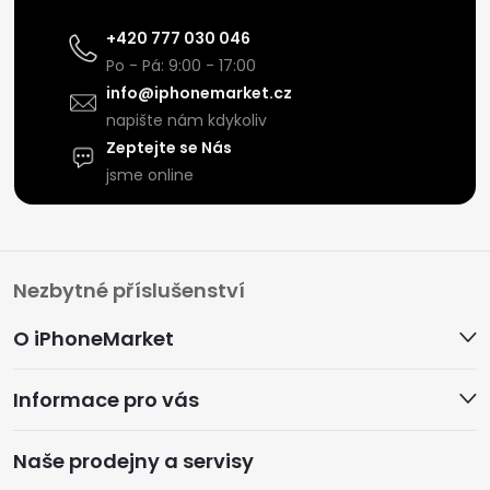
+420 777 030 046
Po - Pá: 9:00 - 17:00
info@iphonemarket.cz
napište nám kdykoliv
Zeptejte se Nás
jsme online
Z
Nezbytné příslušenství
á
O iPhoneMarket
p
Informace pro vás
a
Naše prodejny a servisy