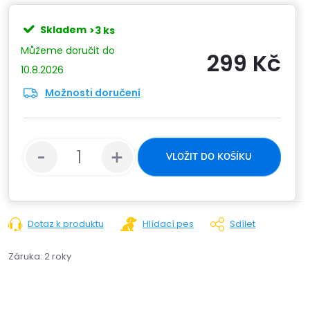
Skladem
>3 ks
299 Kč
10.8.2026
Možnosti doručení
Měrn
cena:
VLOŽIT DO KOŠÍKU
Dotaz k produktu
Hlídací pes
Sdílet
Záruka
:
2 roky