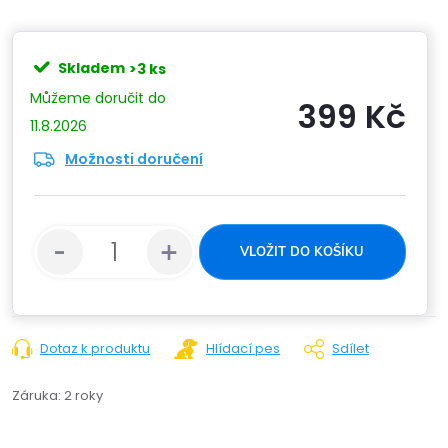
Skladem
>3 ks
399 Kč
11.8.2026
Možnosti doručení
Měrn
cena:
VLOŽIT DO KOŠÍKU
Dotaz k produktu
Hlídací pes
Sdílet
Záruka
:
2 roky