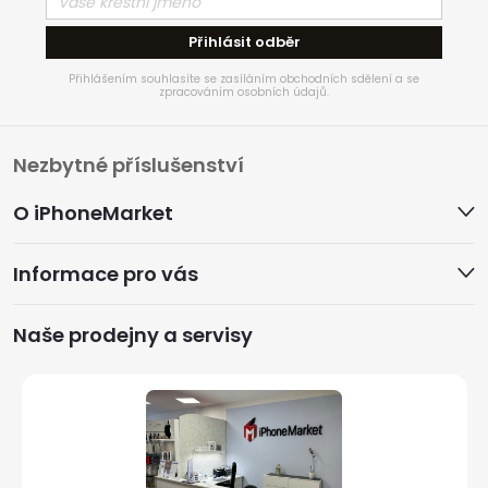
Přihlásit odběr
Přihlášením souhlasíte se zasíláním obchodních sdělení a se
zpracováním osobních údajů.
Z
Nezbytné příslušenství
á
O iPhoneMarket
p
Informace pro vás
a
Naše prodejny a servisy
t
í