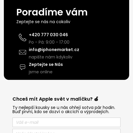
Poradíme vám
Zeptejte se nás na cokoliv
+420 777 030 046
Po - Pá: 9:00 - 17:00
info@iphonemarket.cz
napište nám kdykoliv
Zeptejte se Nás
jsme online
Chceš mít Apple svět v malíčku? 🍏
Ty nejlepší kousky se u nás ohřejí sotva pár hodin.
Buď první, kdo se dozví o akcích a výprodejích.