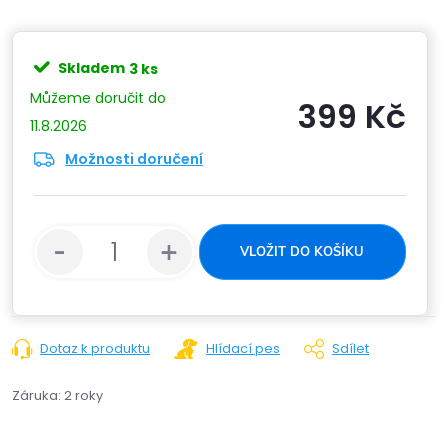
Skladem
3 ks
399 Kč
11.8.2026
Možnosti doručení
Měrn
cena:
VLOŽIT DO KOŠÍKU
Dotaz k produktu
Hlídací pes
Sdílet
Záruka
:
2 roky