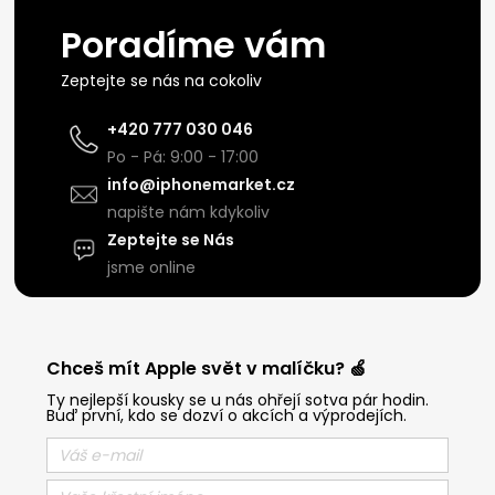
Poradíme vám
Zeptejte se nás na cokoliv
+420 777 030 046
Po - Pá: 9:00 - 17:00
info@iphonemarket.cz
napište nám kdykoliv
Zeptejte se Nás
jsme online
Chceš mít Apple svět v malíčku? 🍏
Ty nejlepší kousky se u nás ohřejí sotva pár hodin.
Buď první, kdo se dozví o akcích a výprodejích.