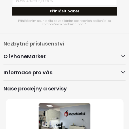
Přihlásit odběr
Přihlášením souhlasíte se zasíláním obchodních sdělení a se
zpracováním osobních údajů.
Z
Nezbytné příslušenství
á
O iPhoneMarket
p
Informace pro vás
a
Naše prodejny a servisy
t
í