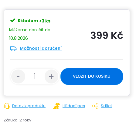
Skladem
>3 ks
399 Kč
10.8.2026
Možnosti doručení
Měrn
cena:
VLOŽIT DO KOŠÍKU
Dotaz k produktu
Hlídací pes
Sdílet
Záruka
:
2 roky