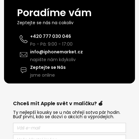
Poradíme vám
Zeptejte se nás na cokoliv
+420 777 030 046
Po - Pá: 9:00 - 17:00
info@iphonemarket.cz
napište nám kdykoliv
Zeptejte se Nás
jsme online
Chceš mít Apple svět v malíčku? 🍏
Ty nejlepší kousky se u nás ohřejí sotva pár hodin.
Buď první, kdo se dozví o akcích a výprodejích.