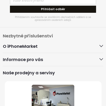
Přihlásit odběr
Přihlášením souhlasíte se zasíláním obchodních sdělení a se
zpracováním osobních údajů.
Z
Nezbytné příslušenství
á
O iPhoneMarket
p
Informace pro vás
a
Naše prodejny a servisy
t
í