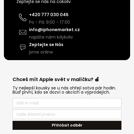
Zeptejte se nás na cokoliv
+420 777 030 046
Po - Pá: 9:00 - 17:00
info@iphonemarket.cz
napište nám kdykoliv
Zeptejte se Nás
jsme online
Chceš mít Apple svět v malíčku? 🍏
Ty nejlepší kousky se u nás ohřejí sotva pár hodin.
Buď první, kdo se dozví o akcích a výprodejích.
Přihlásit odběr