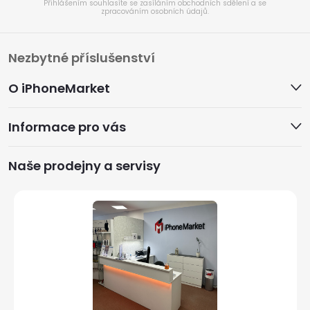
Přihlášením souhlasíte se zasíláním obchodních sdělení a se
zpracováním osobních údajů.
Z
Nezbytné příslušenství
á
O iPhoneMarket
p
Informace pro vás
a
Naše prodejny a servisy
t
í