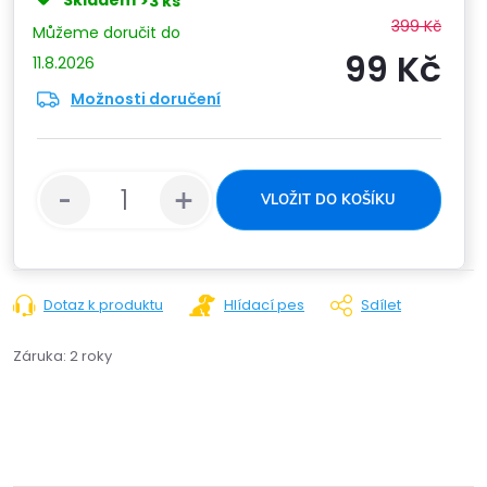
Skladem
>3 ks
399 Kč
99 Kč
11.8.2026
Možnosti doručení
Měrn
cena:
VLOŽIT DO KOŠÍKU
Dotaz k produktu
Hlídací pes
Sdílet
Záruka
:
2 roky