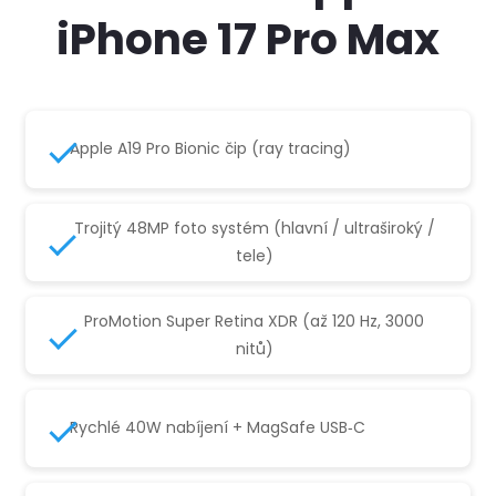
iPhone 17 Pro Max
Apple A19 Pro Bionic čip (ray tracing)
Trojitý 48MP foto systém (hlavní / ultraširoký /
tele)
ProMotion Super Retina XDR (až 120 Hz, 3000
nitů)
Rychlé 40W nabíjení + MagSafe USB‑C