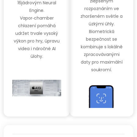
zlepšeným
16jádrovým Neural
rozpoznáním ve
Engine.
zhoršeném světle a
Vapor‑chamber
úzkými úhly.
chlazení pomáhá
Biometrická
udržet trvale vysoký
bezpečnost se
výkon pro hry, úpravu
kombinuje s lokálně
videa i náročné AI
zpracovávanými
úlohy.
daty pro maximální
soukromí.