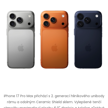
iPhone 17 Pro Max přichází s 2. generací hliníkového unibody
rámu a odolným Ceramic Shield sklem. Vylepšené tenčí
rámečky maximalizují plochu 6,9" displeje a telefon zůstává