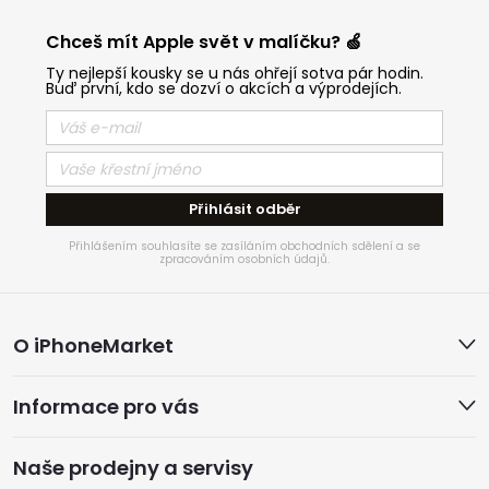
Chceš mít Apple svět v malíčku? 🍏
Ty nejlepší kousky se u nás ohřejí sotva pár hodin.
Buď první, kdo se dozví o akcích a výprodejích.
Přihlásit odběr
Přihlášením souhlasíte se zasíláním obchodních sdělení a se
zpracováním osobních údajů.
Z
O iPhoneMarket
á
Informace pro vás
p
a
Naše prodejny a servisy