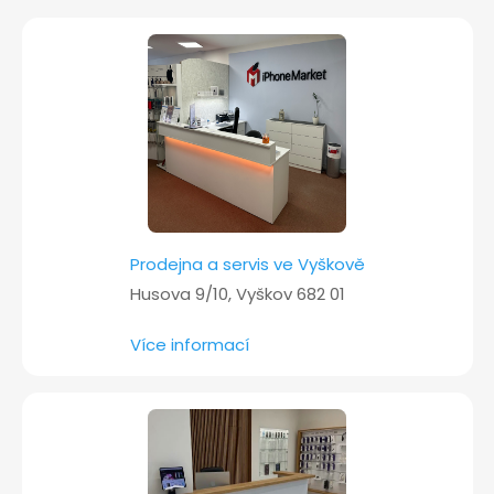
t
í
Prodejna a servis ve Vyškově
Husova 9/10, Vyškov 682 01
Více informací