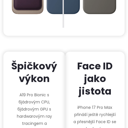
Špičkový
Face ID
výkon
jako
jistota
A19 Pro Bionic s
6jádrovým CPU,
iPhone 17 Pro Max
6jádrovým GPU s
přináší ještě rychlejší
hardwarovým ray
a přesnější Face ID se
tracingem a