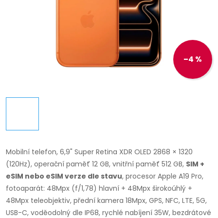
–4 %
Mobilní telefon,
6,9" Super Retina XDR OLED 2868 × 1320
(120Hz), operační paměť 12 GB, vnitřní paměť 512 GB,
SIM +
eSIM nebo eSIM verze dle stavu
, procesor Apple A19 Pro,
fotoaparát: 48Mpx (f/1,78) hlavní + 48Mpx širokoúhlý +
48Mpx teleobjektiv, přední kamera 18Mpx, GPS, NFC, LTE, 5G,
USB-C, voděodolný dle IP68, rychlé nabíjení 35W, bezdrátové