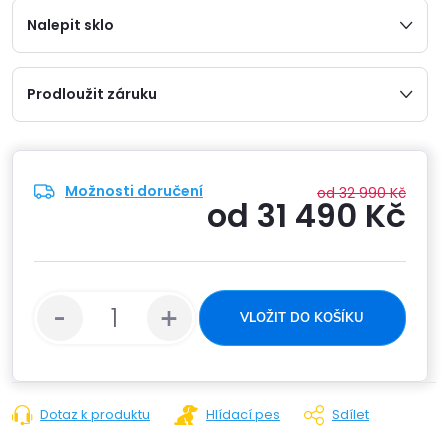
Nalepit sklo
Prodloužit záruku
Možnosti doručení
od 32 990 Kč
od
31 490 Kč
Měrn
cena:
VLOŽIT DO KOŠÍKU
Dotaz k produktu
Hlídací pes
Sdílet