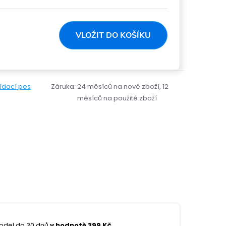
cena:
VLOŽIT DO KOŠÍKU
lídací pes
Záruka
:
24 měsíců na nové zboží, 12
měsíců na použité zboží
odel do 30 dnů
v hodnotě 399 Kč