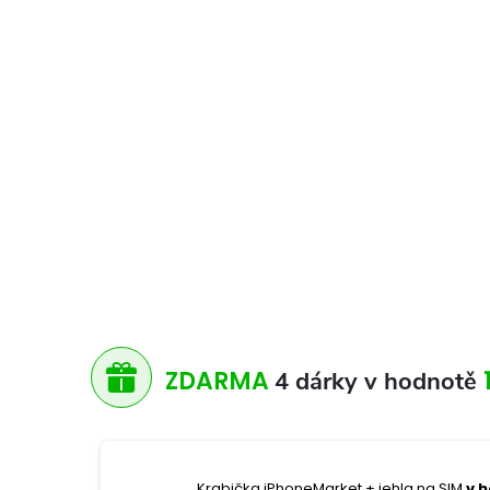
ZDARMA
4 dárky v hodnotě
Krabička iPhoneMarket + jehla na SIM
v 