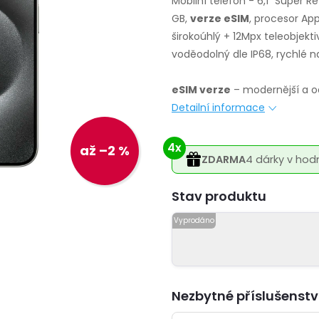
Mobilní telefon - 6,1" Super R
GB,
verze eSIM
, procesor App
širokoúhlý + 12Mpx teleobjekti
voděodolný dle IP68, rychlé n
eSIM verze
– modernější a od
Detailní informace
4x
až –2 %
ZDARMA
4 dárky v hod
Varianta
Nezbytné příslušenstv