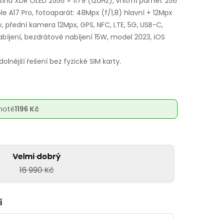
etina XDR OLED 2556 × 1179 (120Hz), vnitřní paměť 256
le A17 Pro, fotoaparát: 48Mpx (f/1,8) hlavní + 12Mpx
v, přední kamera 12Mpx, GPS, NFC, LTE, 5G, USB-C,
abíjení, bezdrátové nabíjení 15W, model 2023, iOS
olnější řešení bez fyzické SIM karty.
notě
1196 Kč
Velmi dobrý
16 990 Kč
í