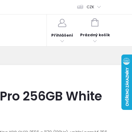
fonů
Obchodní podmínky
Hodnocení obchodu
CZK
Reklama
NÁKUPNÍ
KOŠÍK
Prázdný košík
Přihlášení
 Pro 256GB White