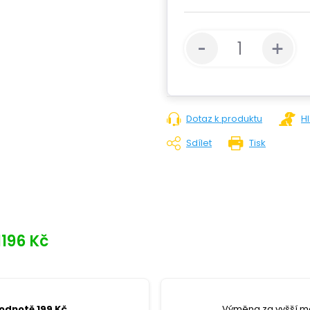
Dotaz k produktu
H
Sdílet
Tisk
1196 Kč
hodnotě 199 Kč
Výměna za vyšší m