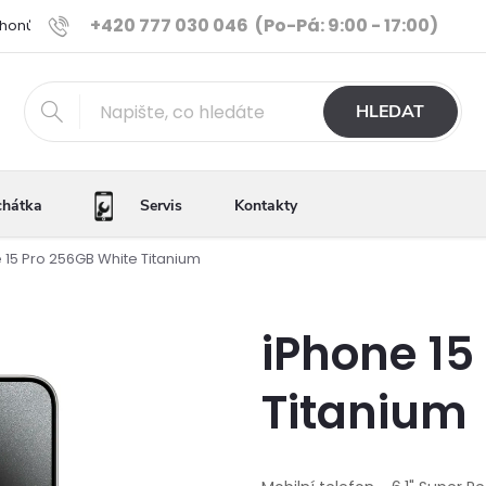
+420 777 030 046
(Po-Pá: 9:00 - 17:00)
Phonů
Ověřené iPhony
Výhody e-shopu
Porovnání tele
HLEDAT
chátka
Servis
Kontakty
 15 Pro 256GB White Titanium
iPhone 15
Titanium