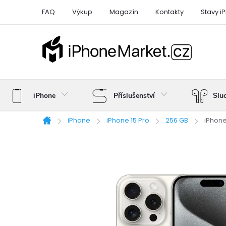
Přejít
FAQ
Výkup
Magazín
Kontakty
Stavy i
na
obsah
iPhone
Příslušenství
Slu
iPhone
iPhone 15 Pro
256 GB
iPhone
Domů