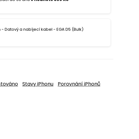
- Datový a nabíjecí kabel - EGA D5 (Bulk)
stováno
Stavy iPhonu
Porovnání iPhonů