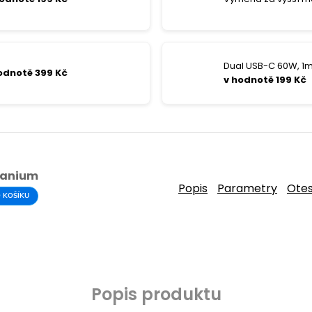
Dual USB-C 60W, 1m 
odnotě 399 Kč
v hodnotě 199 Kč
itanium
Popis
Parametry
Ote
 KOŠÍKU
Popis produktu