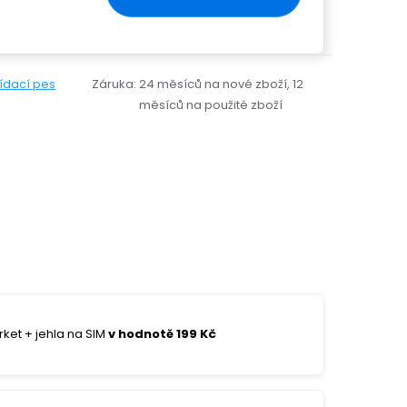
lídací pes
Záruka
:
24 měsíců na nové zboží, 12
měsíců na použité zboží
ket + jehla na SIM
v hodnotě 199 Kč