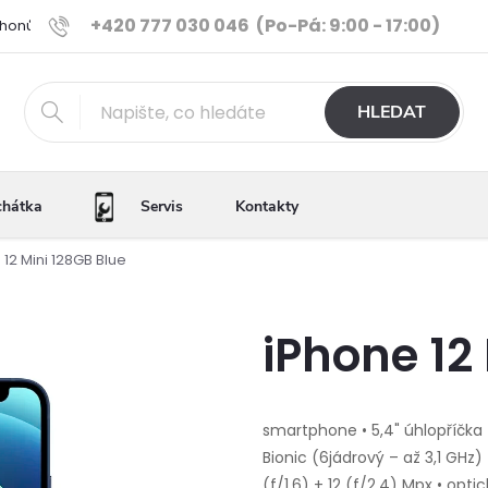
+420 777 030 046
(Po-Pá: 9:00 - 17:00)
Phonů
Ověřené iPhony
Výhody e-shopu
Porovnání tele
HLEDAT
chátka
Servis
Kontakty
 12 Mini 128GB Blue
iPhone 12
smartphone • 5,4" úhlopříčka •
Bionic (6jádrový – až 3,1 GHz)
(f/1,6) + 12 (f/2,4) Mpx • opti