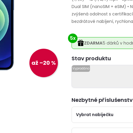
Dual SIM (nanoSIM + eSIM) • NF
zvýšená odolnost s certifikac
bezdrátové nabíjení, rychlona
5x
ZDARMA
5 dárků v hod
Varianta
až –20 %
Nezbytné příslušenstv
Vybrat nabíječku