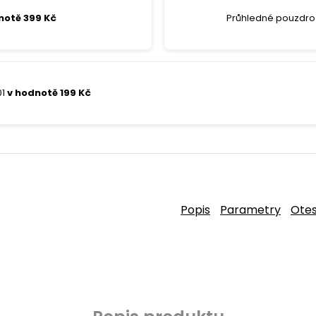
notě 399 Kč
Průhledné pouzdro 
01
v hodnotě 199 Kč
Popis
Parametry
Ote