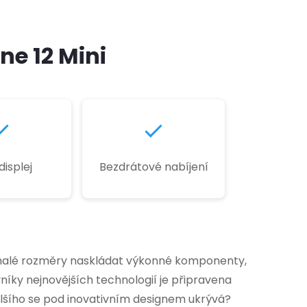
ne 12 Mini
isplej
Bezdrátové nabíjení
es malé rozměry naskládat výkonné komponenty,
vníky nejnovějších technologií je připravena
alšího se pod inovativním designem ukrývá?