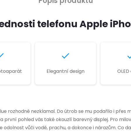
Popis produktu
ednosti telefonu Apple iPho
fotoaparát
Elegantní design
OLED d
 Blue rozhodně nezklamal. Do útrob se mu podařilo i př
Na první pohled vás také okouzlí barevný displej. Pro milo
se odolnost vůči vodě, prachu, a dokonce i nárazům. Co d