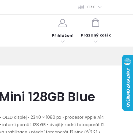
fonů
Obchodní podmínky
Hodnocení obchodu
CZK
Reklama
NÁKUPNÍ
KOŠÍK
Prázdný košík
Přihlášení
 Mini 128GB Blue
 OLED displej • 2340 × 1080 px • procesor Apple A14
 • interní paměť 128 GB • dvojitý zadní fotoaparát 12
cká stabilizace • přední fotoaparát 12 Mpx (f/2,2) •