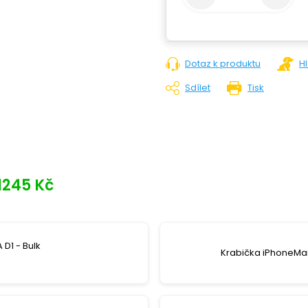
Dotaz k produktu
H
Sdílet
Tisk
1245 Kč
 D1 - Bulk
Krabička iPhoneMar