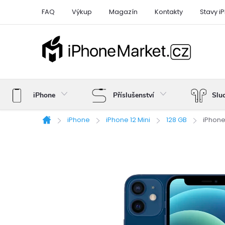
Přejít
FAQ
Výkup
Magazín
Kontakty
Stavy i
na
obsah
iPhone
Příslušenství
Slu
iPhone
iPhone 12 Mini
128 GB
iPhone
Domů