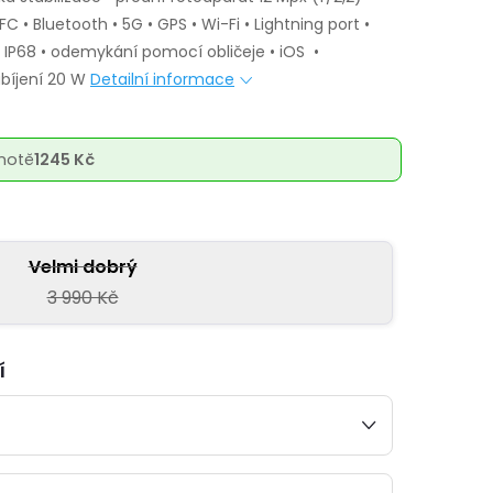
C • Bluetooth • 5G • GPS • Wi-Fi • Lightning port •
í IP68 • odemykání pomocí obličeje • iOS •
bíjení 20 W
Detailní informace
notě
1245 Kč
Velmi dobrý
3 990 Kč
í