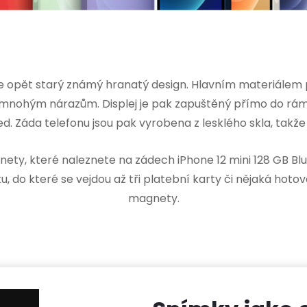
lue opět starý známý hranatý design. Hlavním materiálem po
 mnohým nárazům. Displej je pak zapuštěný přímo do rámu
. Záda telefonu jsou pak vyrobena z lesklého skla, takže 
ty, které naleznete na zádech iPhone 12 mini 128 GB Blu
do které se vejdou až tři platební karty či nějaká hoto
magnety.