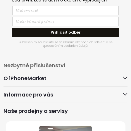
Přihlásit odběr
Přihlášením souhlasíte se zasíláním obchodních sdělení a se
zpracováním osobních údajů.
Z
Nezbytné příslušenství
á
O iPhoneMarket
p
Informace pro vás
a
Naše prodejny a servisy
t