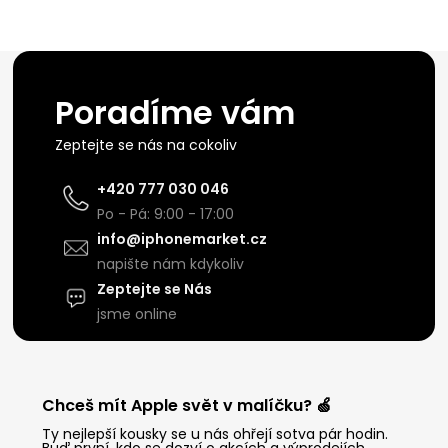
Poradíme vám
Zeptejte se nás na cokoliv
+420 777 030 046
Po - Pá: 9:00 - 17:00
info@iphonemarket.cz
napište nám kdykoliv
Zeptejte se Nás
jsme online
Chceš mít Apple svět v malíčku? 🍏
Ty nejlepší kousky se u nás ohřejí sotva pár hodin.
Buď první, kdo se dozví o akcích a výprodejích.