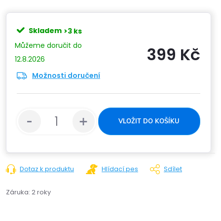
Skladem
>3 ks
399 Kč
12.8.2026
Možnosti doručení
Měrn
cena:
VLOŽIT DO KOŠÍKU
Dotaz k produktu
Hlídací pes
Sdílet
Záruka
:
2 roky