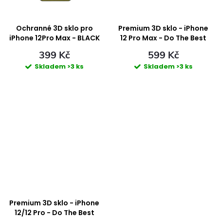
t
t
ů
ů
Ochranné 3D sklo pro
Premium 3D sklo - iPhone
iPhone 12Pro Max - BLACK
12 Pro Max - Do The Best
399 Kč
599 Kč
Skladem
>3 ks
Skladem
>3 ks
Premium 3D sklo - iPhone
12/12 Pro - Do The Best