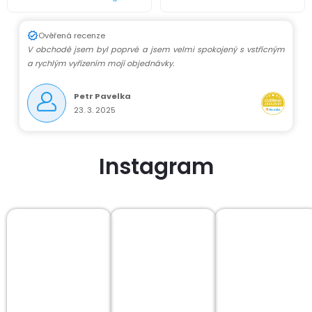
p
r
Ověřená recenze
V obchodě jsem byl poprvé a jsem velmi spokojený s vstřícným
v
a rychlým vyřízením mojí objednávky.
k
Petr Pavelka
23. 3. 2025
y
v
Instagram
ý
p
i
s
u