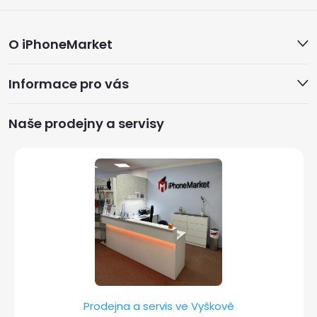
Z
O iPhoneMarket
á
Informace pro vás
p
a
Naše prodejny a servisy
t
í
Prodejna a servis ve Vyškově