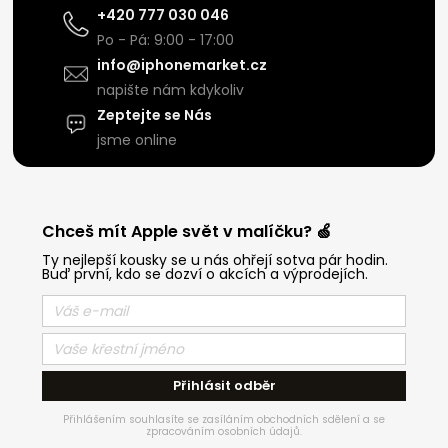
+420 777 030 046
Po - Pá: 9:00 - 17:00
info@iphonemarket.cz
napište nám kdykoliv
Zeptejte se Nás
jsme online
Chceš mít Apple svět v malíčku? 🍏
Ty nejlepší kousky se u nás ohřejí sotva pár hodin.
Buď první, kdo se dozví o akcích a výprodejích.
Přihlásit odběr
Přihlášením souhlasíte se zasíláním obchodních sdělení a se
zpracováním osobních údajů.