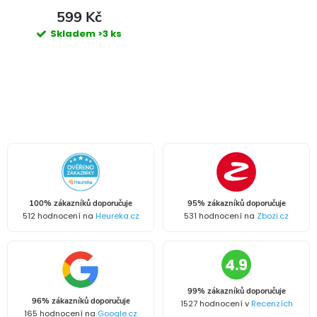
599 Kč
Skladem
>3 ks
O
v
l
á
100% zákazníků doporučuje
95% zákazníků doporučuje
d
512 hodnocení na
Heureka.cz
531 hodnocení na
Zbozi.cz
a
4.9
c
99% zákazníků doporučuje
í
96% zákazníků doporučuje
1527 hodnocení v
Recenzích
165 hodnocení na
Google.cz