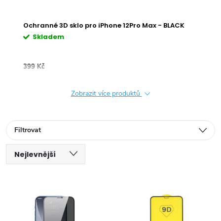
t
Ochranné 3D sklo pro iPhone 12Pro Max - BLACK
Pr
Skladem
S
399 Kč
599 
Zobrazit více produktů
Filtrovat
Ř
Nejlevnější
V
a
Nejdražší
ý
Nejprodávanější
z
Abecedně