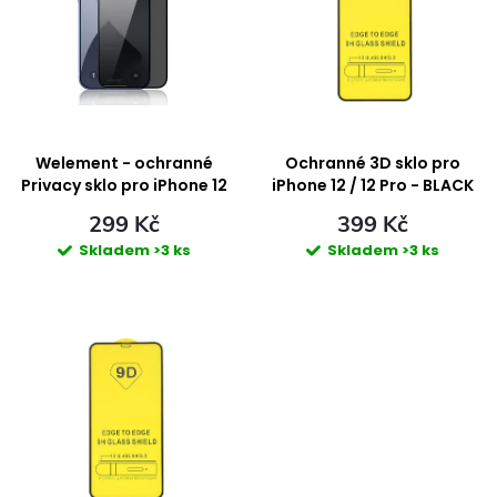
p
e
i
n
s
í
p
Welement - ochranné
Ochranné 3D sklo pro
p
Privacy sklo pro iPhone 12
iPhone 12 / 12 Pro - BLACK
Pro Max
r
299 Kč
399 Kč
r
Skladem
>3 ks
Skladem
>3 ks
o
o
d
d
u
u
k
k