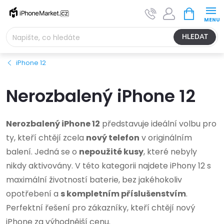
Přejít
NÁKUPNÍ
na
KOŠÍK
obsah
HLEDAT
iPhone 12
Nerozbalený iPhone 12
Nerozbalený iPhone 12
představuje ideální volbu pro
ty, kteří chtějí zcela
nový telefon
v originálním
balení. Jedná se o
nepoužité kusy
, které nebyly
nikdy aktivovány. V této kategorii najdete iPhony 12 s
maximální životností baterie, bez jakéhokoliv
opotřebení a
s kompletním příslušenstvím
.
Perfektní řešení pro zákazníky, kteří chtějí nový
iPhone za výhodnější cenu.