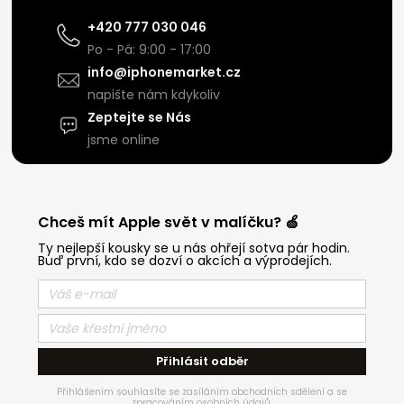
+420 777 030 046
Po - Pá: 9:00 - 17:00
info@iphonemarket.cz
napište nám kdykoliv
Zeptejte se Nás
jsme online
Chceš mít Apple svět v malíčku? 🍏
Ty nejlepší kousky se u nás ohřejí sotva pár hodin.
Buď první, kdo se dozví o akcích a výprodejích.
Přihlásit odběr
Přihlášením souhlasíte se zasíláním obchodních sdělení a se
zpracováním osobních údajů.