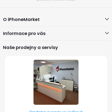
Z
O iPhoneMarket
á
Informace pro vás
p
a
Naše prodejny a servisy
t
í
Prodejna a servis ve Vyškově