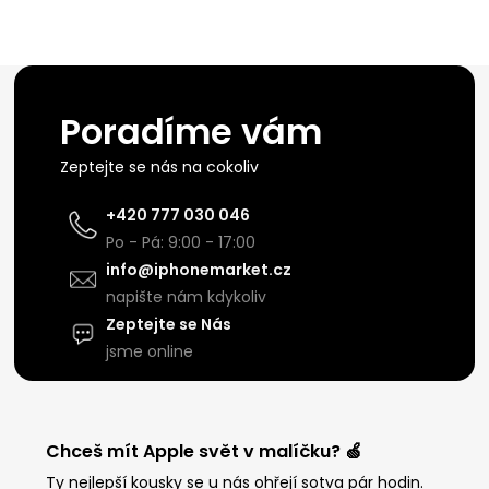
Poradíme vám
Zeptejte se nás na cokoliv
+420 777 030 046
Po - Pá: 9:00 - 17:00
info@iphonemarket.cz
napište nám kdykoliv
Zeptejte se Nás
jsme online
Chceš mít Apple svět v malíčku? 🍏
Ty nejlepší kousky se u nás ohřejí sotva pár hodin.