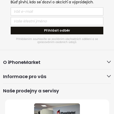
Buď první, kdo se dozví o akcích a výprodejích.
Přihlásit odběr
Přihlášením souhlasíte se zasíláním obchodních sdělení a se
zpracováním osobních údajů.
Z
O iPhoneMarket
á
Informace pro vás
p
a
Naše prodejny a servisy
t