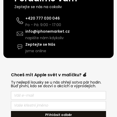
Zeptejte se nás na cokoliv
+420 777 030 046
Po - Pá: 9:00 - 17:00
info@iphonemarket.cz
napište nám kdykoliv
Zeptejte se Nás
jsme online
Chceš mít Apple svět v malíčku? 🍏
Ty nejlepší kousky se u nás ohřejí sotva pár hodin.
Buď první, kdo se dozví o akcích a výprodejích.
Přihlásit odběr