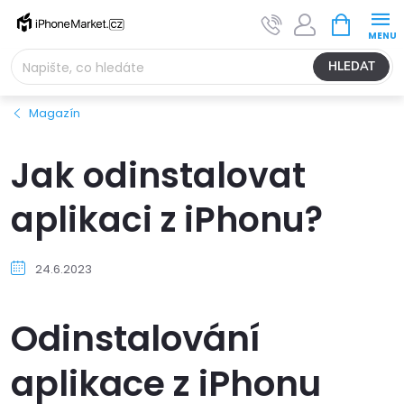
Přejít
NÁKUPNÍ
na
KOŠÍK
obsah
HLEDAT
Magazín
Jak odinstalovat
aplikaci z iPhonu?
24.6.2023
Odinstalování
aplikace z iPhonu