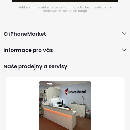
Přihlášením souhlasíte se zasíláním obchodních sdělení a se
zpracováním osobních údajů.
Z
O iPhoneMarket
á
Informace pro vás
p
a
Naše prodejny a servisy
t
í