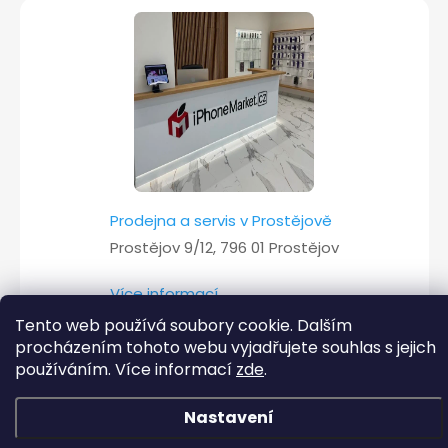
Prodejna a servis v Prostějově
Prostějov 9/12, 796 01 Prostějov
Více informací
Tento web používá soubory cookie. Dalším
procházením tohoto webu vyjadřujete souhlas s jejich
používáním. Více informací
zde
.
Copyright 2026
iPhoneMarket.cz
. Všechna práva vyhrazena.
Nastavení
Vytvořil Shoptet