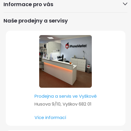
Informace pro vás
p
a
Naše prodejny a servisy
t
í
Prodejna a servis ve Vyškově
Husova 9/10, Vyškov 682 01
Více informací