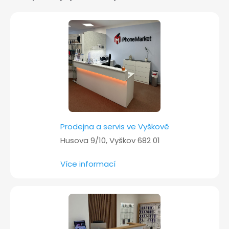
a
t
í
Prodejna a servis ve Vyškově
Husova 9/10, Vyškov 682 01
Více informací