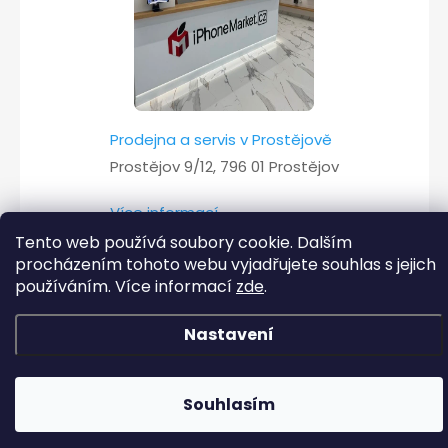
Prodejna a servis v Prostějově
Prostějov 9/12, 796 01 Prostějov
Více informací
Tento web používá soubory cookie. Dalším
procházením tohoto webu vyjadřujete souhlas s jejich
používáním. Více informací
zde
.
Copyright 2026
iPhoneMarket.cz
. Všechna práva vyhrazena.
Nastavení
Vytvořil Shoptet
Souhlasím