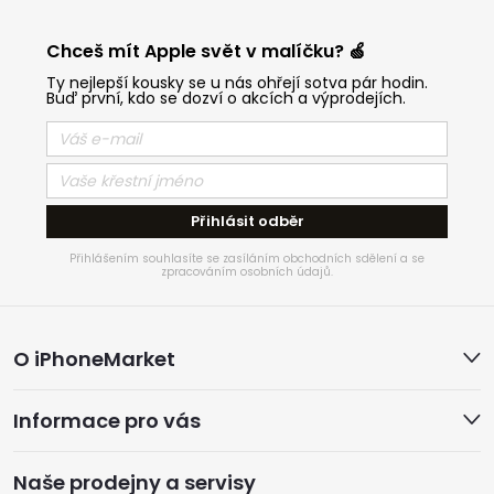
Chceš mít Apple svět v malíčku? 🍏
Ty nejlepší kousky se u nás ohřejí sotva pár hodin.
Buď první, kdo se dozví o akcích a výprodejích.
Přihlásit odběr
Přihlášením souhlasíte se zasíláním obchodních sdělení a se
zpracováním osobních údajů.
Z
O iPhoneMarket
á
Informace pro vás
p
Naše prodejny a servisy