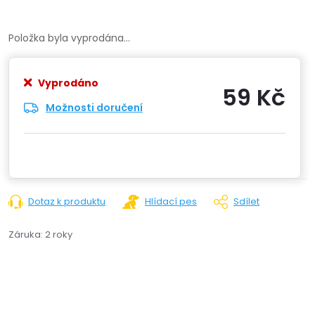
Položka byla vyprodána…
Vyprodáno
59 Kč
Možnosti doručení
Měrn
cena:
Dotaz k produktu
Hlídací pes
Sdílet
Záruka
:
2 roky