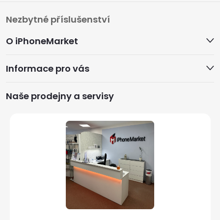
Z
Nezbytné příslušenství
á
O iPhoneMarket
p
Informace pro vás
a
Naše prodejny a servisy
t
í