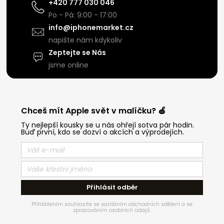
+420 777 030 046
Po - Pá: 9:00 - 17:00
info@iphonemarket.cz
napište nám kdykoliv
Zeptejte se Nás
jsme online
Chceš mít Apple svět v malíčku? 🍏
Ty nejlepší kousky se u nás ohřejí sotva pár hodin.
Buď první, kdo se dozví o akcích a výprodejích.
Přihlásit odběr
Přihlášením souhlasíte se zasíláním obchodních sdělení a se
zpracováním osobních údajů.